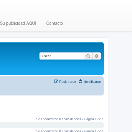
Su publicidad AQUI
Contacto
Buscar
Búsqueda avanza
Registrarse
Identificarse
Se encontraron 0 coincidencias • Página
1
de
1
Se encontraron 0 coincidencias • Página
1
de
1