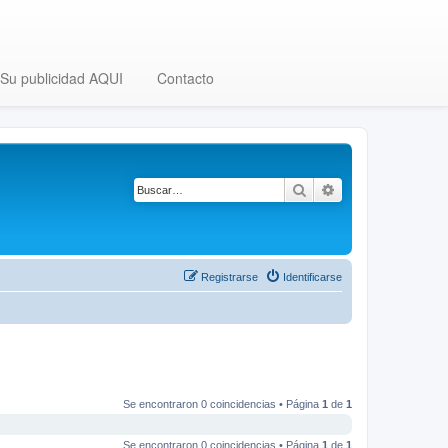
Su publicidad AQUI
Contacto
Buscar
Búsqueda avanza
Registrarse
Identificarse
Se encontraron 0 coincidencias • Página
1
de
1
Se encontraron 0 coincidencias • Página
1
de
1