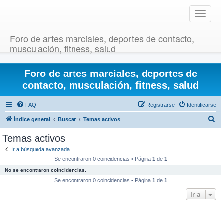
T
o
g
Foro de artes marciales, deportes de contacto,
g
musculación, fitness, salud
l
e
Foro de artes marciales, deportes de
n
a
contacto, musculación, fitness, salud
v
i
FAQ
Registrarse
Identificarse
g
B
Índice general
Buscar
Temas activos
a
u
t
Temas activos
i
s
Ir a búsqueda avanzada
o
c
Se encontraron 0 coincidencias • Página
1
de
1
n
a
No se encontraron coincidencias.
r
Se encontraron 0 coincidencias • Página
1
de
1
Ir a