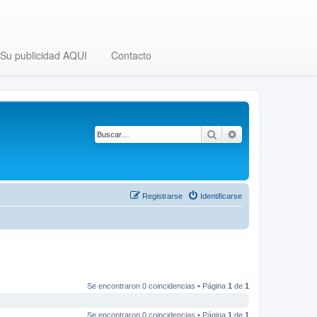
Su publicidad AQUI
Contacto
Buscar
Búsqueda avanza
Registrarse
Identificarse
Se encontraron 0 coincidencias • Página
1
de
1
Se encontraron 0 coincidencias • Página
1
de
1