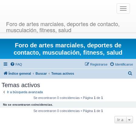
T
o
g
Foro de artes marciales, deportes de contacto,
g
musculación, fitness, salud
l
e
Foro de artes marciales, deportes de
n
a
contacto, musculación, fitness, salud
v
i
FAQ
Registrarse
Identificarse
g
B
Índice general
Buscar
Temas activos
a
u
t
Temas activos
i
s
Ir a búsqueda avanzada
o
c
Se encontraron 0 coincidencias • Página
1
de
1
n
a
No se encontraron coincidencias.
r
Se encontraron 0 coincidencias • Página
1
de
1
Ir a