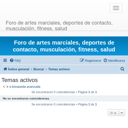
T
o
g
Foro de artes marciales, deportes de contacto,
g
musculación, fitness, salud
l
e
Foro de artes marciales, deportes de
n
a
contacto, musculación, fitness, salud
v
i
FAQ
Registrarse
Identificarse
g
B
Índice general
Buscar
Temas activos
a
u
t
Temas activos
i
s
Ir a búsqueda avanzada
o
c
Se encontraron 0 coincidencias • Página
1
de
1
n
a
No se encontraron coincidencias.
r
Se encontraron 0 coincidencias • Página
1
de
1
Ir a