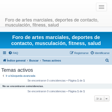
T
o
g
Foro de artes marciales, deportes de contacto,
g
musculación, fitness, salud
l
e
Foro de artes marciales, deportes de
n
a
contacto, musculación, fitness, salud
v
i
FAQ
Registrarse
Identificarse
g
B
Índice general
Buscar
Temas activos
a
u
t
Temas activos
i
s
Ir a búsqueda avanzada
o
c
Se encontraron 0 coincidencias • Página
1
de
1
n
a
No se encontraron coincidencias.
r
Se encontraron 0 coincidencias • Página
1
de
1
Ir a