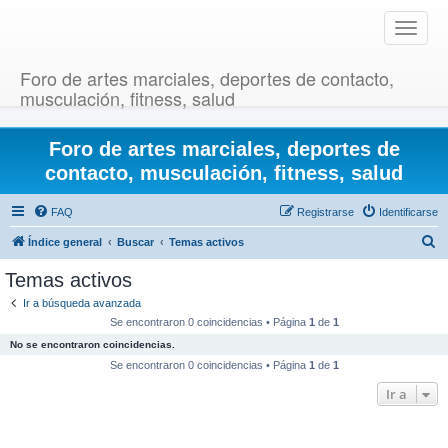
T
o
g
Foro de artes marciales, deportes de contacto,
g
musculación, fitness, salud
l
e
Foro de artes marciales, deportes de
n
a
contacto, musculación, fitness, salud
v
i
FAQ
Registrarse
Identificarse
g
B
Índice general
Buscar
Temas activos
a
u
t
Temas activos
i
s
Ir a búsqueda avanzada
o
c
Se encontraron 0 coincidencias • Página
1
de
1
n
a
No se encontraron coincidencias.
r
Se encontraron 0 coincidencias • Página
1
de
1
Ir a