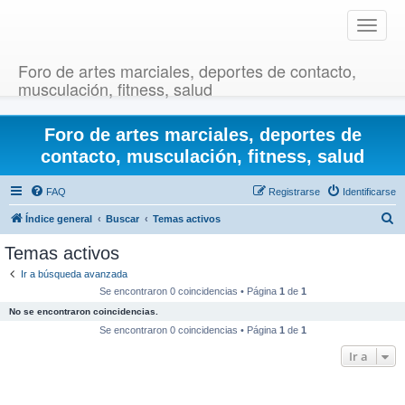
T
o
g
Foro de artes marciales, deportes de contacto,
g
musculación, fitness, salud
l
e
Foro de artes marciales, deportes de
n
a
contacto, musculación, fitness, salud
v
i
FAQ
Registrarse
Identificarse
g
B
Índice general
Buscar
Temas activos
a
u
t
Temas activos
i
s
Ir a búsqueda avanzada
o
c
Se encontraron 0 coincidencias • Página
1
de
1
n
a
No se encontraron coincidencias.
r
Se encontraron 0 coincidencias • Página
1
de
1
Ir a