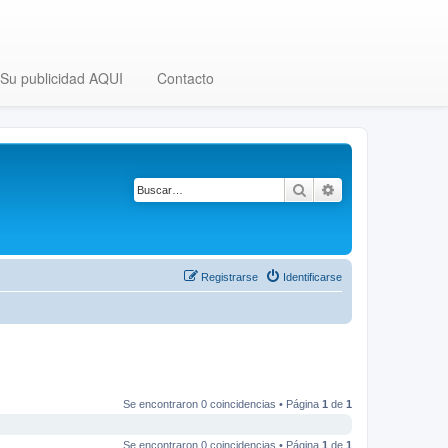
Su publicidad AQUI
Contacto
Buscar
Búsqueda avanza
Registrarse
Identificarse
Se encontraron 0 coincidencias • Página
1
de
1
Se encontraron 0 coincidencias • Página
1
de
1