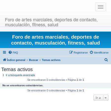
T
o
g
Foro de artes marciales, deportes de contacto,
g
musculación, fitness, salud
l
e
Foro de artes marciales, deportes de
n
a
contacto, musculación, fitness, salud
v
i
FAQ
Registrarse
Identificarse
g
B
Índice general
Buscar
Temas activos
a
u
t
Temas activos
i
s
Ir a búsqueda avanzada
o
c
Se encontraron 0 coincidencias • Página
1
de
1
n
a
No se encontraron coincidencias.
r
Se encontraron 0 coincidencias • Página
1
de
1
Ir a