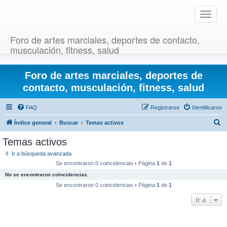
T
o
g
Foro de artes marciales, deportes de contacto,
g
musculación, fitness, salud
l
e
Foro de artes marciales, deportes de
n
a
contacto, musculación, fitness, salud
v
i
FAQ
Registrarse
Identificarse
g
B
Índice general
Buscar
Temas activos
a
u
t
Temas activos
i
s
Ir a búsqueda avanzada
o
c
Se encontraron 0 coincidencias • Página
1
de
1
n
a
No se encontraron coincidencias.
r
Se encontraron 0 coincidencias • Página
1
de
1
Ir a