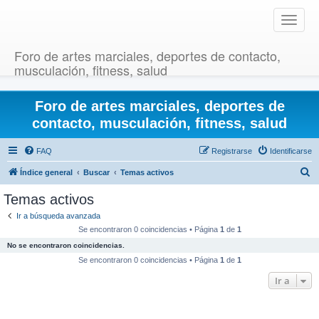
T
o
g
Foro de artes marciales, deportes de contacto,
g
musculación, fitness, salud
l
e
Foro de artes marciales, deportes de
n
a
contacto, musculación, fitness, salud
v
i
FAQ
Registrarse
Identificarse
g
B
Índice general
Buscar
Temas activos
a
u
t
Temas activos
i
s
Ir a búsqueda avanzada
o
c
Se encontraron 0 coincidencias • Página
1
de
1
n
a
No se encontraron coincidencias.
r
Se encontraron 0 coincidencias • Página
1
de
1
Ir a