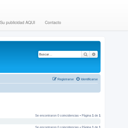
Su publicidad AQUI
Contacto
Buscar
Búsqueda avanza
Registrarse
Identificarse
Se encontraron 0 coincidencias • Página
1
de
1
Se encontraron 0 coincidencias • Página
1
de
1