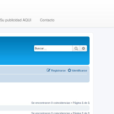
Su publicidad AQUI
Contacto
Buscar
Búsqueda avanza
Registrarse
Identificarse
Se encontraron 0 coincidencias • Página
1
de
1
Se encontraron 0 coincidencias • Página
1
de
1