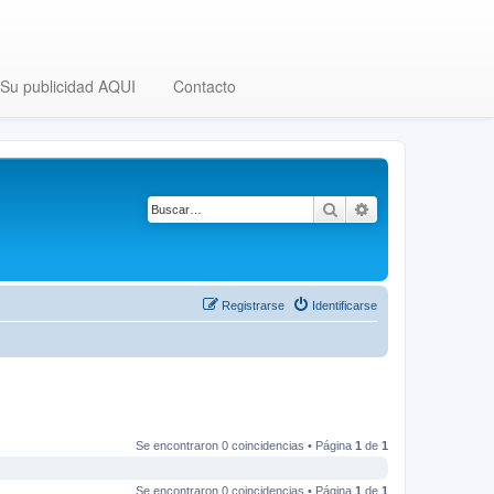
Su publicidad AQUI
Contacto
Buscar
Búsqueda avanza
Registrarse
Identificarse
Se encontraron 0 coincidencias • Página
1
de
1
Se encontraron 0 coincidencias • Página
1
de
1