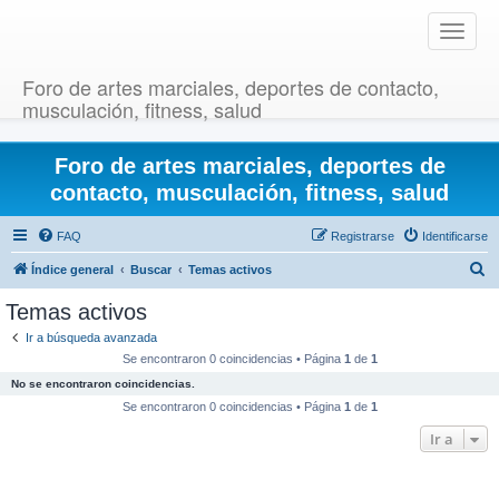
T
o
g
Foro de artes marciales, deportes de contacto,
g
musculación, fitness, salud
l
e
Foro de artes marciales, deportes de
n
a
contacto, musculación, fitness, salud
v
i
FAQ
Registrarse
Identificarse
g
B
Índice general
Buscar
Temas activos
a
u
t
Temas activos
i
s
Ir a búsqueda avanzada
o
c
Se encontraron 0 coincidencias • Página
1
de
1
n
a
No se encontraron coincidencias.
r
Se encontraron 0 coincidencias • Página
1
de
1
Ir a