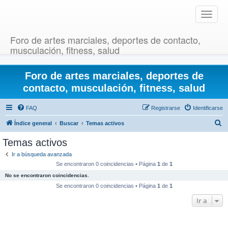
T
o
g
Foro de artes marciales, deportes de contacto,
g
musculación, fitness, salud
l
e
Foro de artes marciales, deportes de
n
a
contacto, musculación, fitness, salud
v
i
FAQ
Registrarse
Identificarse
g
B
Índice general
Buscar
Temas activos
a
u
t
Temas activos
i
s
Ir a búsqueda avanzada
o
c
Se encontraron 0 coincidencias • Página
1
de
1
n
a
No se encontraron coincidencias.
r
Se encontraron 0 coincidencias • Página
1
de
1
Ir a