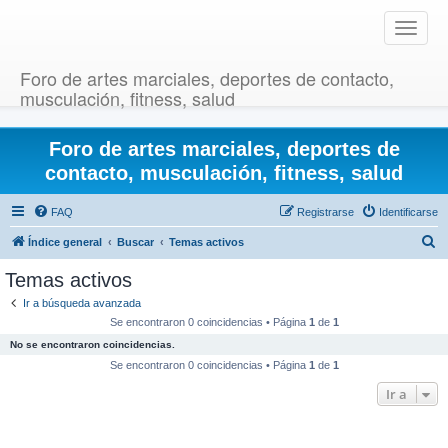
T
o
g
Foro de artes marciales, deportes de contacto,
g
musculación, fitness, salud
l
e
Foro de artes marciales, deportes de
n
a
contacto, musculación, fitness, salud
v
i
FAQ
Registrarse
Identificarse
g
B
Índice general
Buscar
Temas activos
a
u
t
Temas activos
i
s
Ir a búsqueda avanzada
o
c
Se encontraron 0 coincidencias • Página
1
de
1
n
a
No se encontraron coincidencias.
r
Se encontraron 0 coincidencias • Página
1
de
1
Ir a