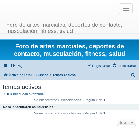
T
o
g
Foro de artes marciales, deportes de contacto,
g
musculación, fitness, salud
l
e
Foro de artes marciales, deportes de
n
a
contacto, musculación, fitness, salud
v
i
FAQ
Registrarse
Identificarse
g
B
Índice general
Buscar
Temas activos
a
u
t
Temas activos
i
s
Ir a búsqueda avanzada
o
c
Se encontraron 0 coincidencias • Página
1
de
1
n
a
No se encontraron coincidencias.
r
Se encontraron 0 coincidencias • Página
1
de
1
Ir a