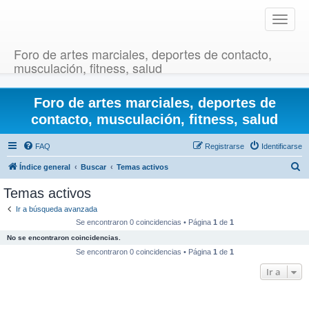
T
o
g
Foro de artes marciales, deportes de contacto,
g
musculación, fitness, salud
l
e
Foro de artes marciales, deportes de
n
a
contacto, musculación, fitness, salud
v
i
FAQ
Registrarse
Identificarse
g
B
Índice general
Buscar
Temas activos
a
u
t
Temas activos
i
s
Ir a búsqueda avanzada
o
c
Se encontraron 0 coincidencias • Página
1
de
1
n
a
No se encontraron coincidencias.
r
Se encontraron 0 coincidencias • Página
1
de
1
Ir a