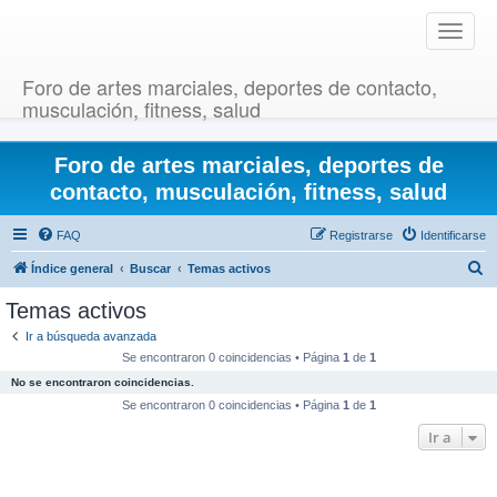
T
o
g
Foro de artes marciales, deportes de contacto,
g
musculación, fitness, salud
l
e
Foro de artes marciales, deportes de
n
a
contacto, musculación, fitness, salud
v
i
FAQ
Registrarse
Identificarse
g
B
Índice general
Buscar
Temas activos
a
u
t
Temas activos
i
s
Ir a búsqueda avanzada
o
c
Se encontraron 0 coincidencias • Página
1
de
1
n
a
No se encontraron coincidencias.
r
Se encontraron 0 coincidencias • Página
1
de
1
Ir a