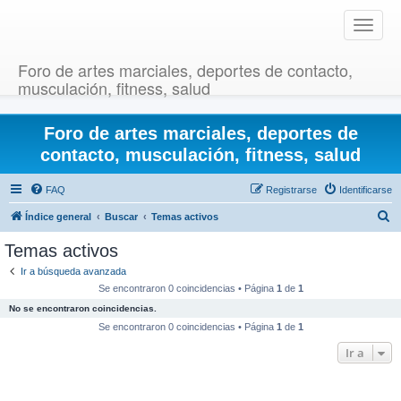
T
o
g
Foro de artes marciales, deportes de contacto,
g
musculación, fitness, salud
l
e
Foro de artes marciales, deportes de
n
a
contacto, musculación, fitness, salud
v
i
FAQ
Registrarse
Identificarse
g
B
Índice general
Buscar
Temas activos
a
u
t
Temas activos
i
s
Ir a búsqueda avanzada
o
c
Se encontraron 0 coincidencias • Página
1
de
1
n
a
No se encontraron coincidencias.
r
Se encontraron 0 coincidencias • Página
1
de
1
Ir a