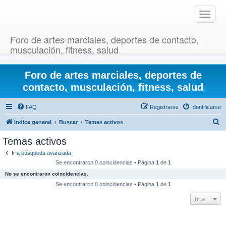
T
o
g
Foro de artes marciales, deportes de contacto,
g
musculación, fitness, salud
l
e
Foro de artes marciales, deportes de
n
a
contacto, musculación, fitness, salud
v
i
FAQ
Registrarse
Identificarse
g
B
Índice general
Buscar
Temas activos
a
u
t
Temas activos
i
s
Ir a búsqueda avanzada
o
c
Se encontraron 0 coincidencias • Página
1
de
1
n
a
No se encontraron coincidencias.
r
Se encontraron 0 coincidencias • Página
1
de
1
Ir a