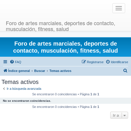
T
o
g
Foro de artes marciales, deportes de contacto,
g
musculación, fitness, salud
l
e
Foro de artes marciales, deportes de
n
a
contacto, musculación, fitness, salud
v
i
FAQ
Registrarse
Identificarse
g
B
Índice general
Buscar
Temas activos
a
u
t
Temas activos
i
s
Ir a búsqueda avanzada
o
c
Se encontraron 0 coincidencias • Página
1
de
1
n
a
No se encontraron coincidencias.
r
Se encontraron 0 coincidencias • Página
1
de
1
Ir a