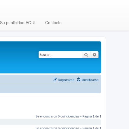
Su publicidad AQUI
Contacto
Buscar
Búsqueda avanza
Registrarse
Identificarse
Se encontraron 0 coincidencias • Página
1
de
1
Se encontraron 0 coincidencias • Página
1
de
1