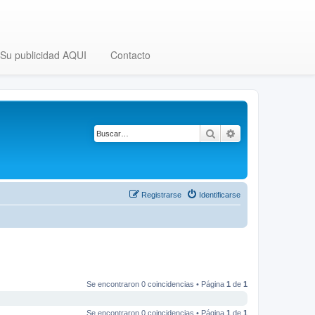
Su publicidad AQUI
Contacto
Buscar
Búsqueda avanza
Registrarse
Identificarse
Se encontraron 0 coincidencias • Página
1
de
1
Se encontraron 0 coincidencias • Página
1
de
1