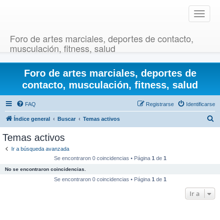
T
o
g
Foro de artes marciales, deportes de contacto,
g
musculación, fitness, salud
l
e
Foro de artes marciales, deportes de
n
a
contacto, musculación, fitness, salud
v
i
FAQ
Registrarse
Identificarse
g
B
Índice general
Buscar
Temas activos
a
u
t
Temas activos
i
s
Ir a búsqueda avanzada
o
c
Se encontraron 0 coincidencias • Página
1
de
1
n
a
No se encontraron coincidencias.
r
Se encontraron 0 coincidencias • Página
1
de
1
Ir a