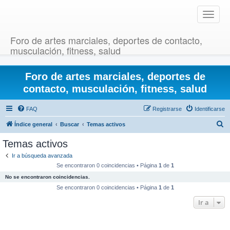
T
o
g
Foro de artes marciales, deportes de contacto,
g
musculación, fitness, salud
l
e
Foro de artes marciales, deportes de
n
a
contacto, musculación, fitness, salud
v
i
FAQ
Registrarse
Identificarse
g
B
Índice general
Buscar
Temas activos
a
u
t
Temas activos
i
s
Ir a búsqueda avanzada
o
c
Se encontraron 0 coincidencias • Página
1
de
1
n
a
No se encontraron coincidencias.
r
Se encontraron 0 coincidencias • Página
1
de
1
Ir a