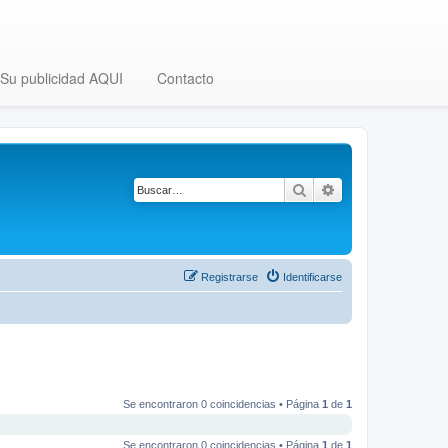
Su publicidad AQUI
Contacto
Buscar
Búsqueda avanza
Registrarse
Identificarse
Se encontraron 0 coincidencias • Página
1
de
1
Se encontraron 0 coincidencias • Página
1
de
1