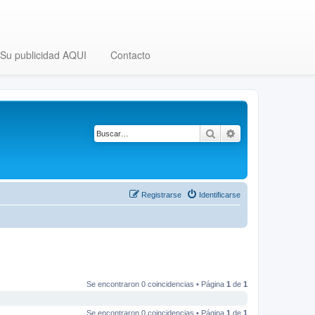
Su publicidad AQUI
Contacto
Buscar
Búsqueda avanza
Registrarse
Identificarse
Se encontraron 0 coincidencias • Página
1
de
1
Se encontraron 0 coincidencias • Página
1
de
1