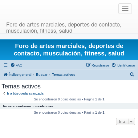
T
o
g
Foro de artes marciales, deportes de contacto,
g
musculación, fitness, salud
l
e
Foro de artes marciales, deportes de
n
a
contacto, musculación, fitness, salud
v
i
FAQ
Registrarse
Identificarse
g
B
Índice general
Buscar
Temas activos
a
u
t
Temas activos
i
s
Ir a búsqueda avanzada
o
c
Se encontraron 0 coincidencias • Página
1
de
1
n
a
No se encontraron coincidencias.
r
Se encontraron 0 coincidencias • Página
1
de
1
Ir a