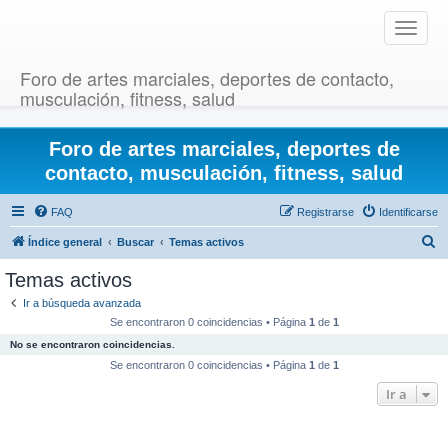
T
o
g
Foro de artes marciales, deportes de contacto,
g
musculación, fitness, salud
l
e
Foro de artes marciales, deportes de
n
a
contacto, musculación, fitness, salud
v
i
FAQ
Registrarse
Identificarse
g
B
Índice general
Buscar
Temas activos
a
u
t
Temas activos
i
s
Ir a búsqueda avanzada
o
c
Se encontraron 0 coincidencias • Página
1
de
1
n
a
No se encontraron coincidencias.
r
Se encontraron 0 coincidencias • Página
1
de
1
Ir a