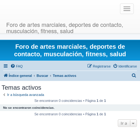
T
o
g
Foro de artes marciales, deportes de contacto,
g
musculación, fitness, salud
l
e
Foro de artes marciales, deportes de
n
a
contacto, musculación, fitness, salud
v
i
FAQ
Registrarse
Identificarse
g
B
Índice general
Buscar
Temas activos
a
u
t
Temas activos
i
s
Ir a búsqueda avanzada
o
c
Se encontraron 0 coincidencias • Página
1
de
1
n
a
No se encontraron coincidencias.
r
Se encontraron 0 coincidencias • Página
1
de
1
Ir a