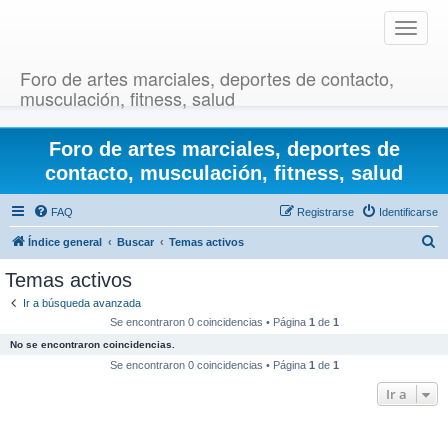
T
o
g
Foro de artes marciales, deportes de contacto,
g
musculación, fitness, salud
l
e
Foro de artes marciales, deportes de
n
a
contacto, musculación, fitness, salud
v
i
FAQ
Registrarse
Identificarse
g
B
Índice general
Buscar
Temas activos
a
u
t
Temas activos
i
s
Ir a búsqueda avanzada
o
c
Se encontraron 0 coincidencias • Página
1
de
1
n
a
No se encontraron coincidencias.
r
Se encontraron 0 coincidencias • Página
1
de
1
Ir a