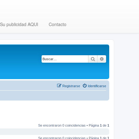
Su publicidad AQUI
Contacto
Buscar
Búsqueda avanza
Registrarse
Identificarse
Se encontraron 0 coincidencias • Página
1
de
1
Se encontraron 0 coincidencias • Página
1
de
1