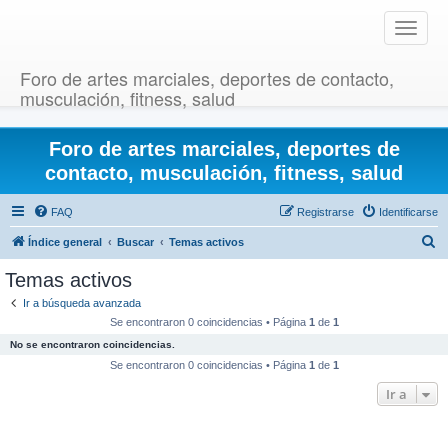
T
o
g
Foro de artes marciales, deportes de contacto,
g
musculación, fitness, salud
l
e
Foro de artes marciales, deportes de
n
a
contacto, musculación, fitness, salud
v
i
FAQ
Registrarse
Identificarse
g
B
Índice general
Buscar
Temas activos
a
u
t
Temas activos
i
s
Ir a búsqueda avanzada
o
c
Se encontraron 0 coincidencias • Página
1
de
1
n
a
No se encontraron coincidencias.
r
Se encontraron 0 coincidencias • Página
1
de
1
Ir a