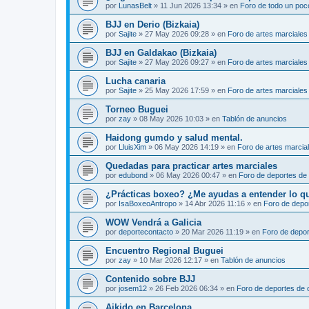
por
LunasBelt
»
11 Jun 2026 13:34
» en
Foro de todo un poc
BJJ en Derio (Bizkaia)
por
Sajite
»
27 May 2026 09:28
» en
Foro de artes marciales
BJJ en Galdakao (Bizkaia)
por
Sajite
»
27 May 2026 09:27
» en
Foro de artes marciales
Lucha canaria
por
Sajite
»
25 May 2026 17:59
» en
Foro de artes marciales
Torneo Buguei
por
zay
»
08 May 2026 10:03
» en
Tablón de anuncios
Haidong gumdo y salud mental.
por
LluisXim
»
06 May 2026 14:19
» en
Foro de artes marcia
Quedadas para practicar artes marciales
por
edubond
»
06 May 2026 00:47
» en
Foro de deportes de
¿Prácticas boxeo? ¿Me ayudas a entender lo que 
por
IsaBoxeoAntropo
»
14 Abr 2026 11:16
» en
Foro de depo
WOW Vendrá a Galicia
por
deportecontacto
»
20 Mar 2026 11:19
» en
Foro de depor
Encuentro Regional Buguei
por
zay
»
10 Mar 2026 12:17
» en
Tablón de anuncios
Contenido sobre BJJ
por
josem12
»
26 Feb 2026 06:34
» en
Foro de deportes de 
Aikido en Barcelona