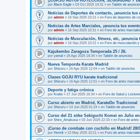
¡¡CURSO AUTOPROTECCIÓN, SEGURIDAD Y DEFENS
por
Black Eagle
»
03 Oct 2025 14:31
» en
Tablón de anuncio
Noticias de Deportes de contacto, ¡anuncia tus 
por
admin
»
16 Sep 2025 10:21
» en
Foro de deportes de c
Noticias de Artes Marciales, ¡anuncia tus event
por
admin
»
16 Sep 2025 10:21
» en
Foro de artes marciale
Noticias de Musculación, fitness, etc, ¡anuncia 
por
admin
»
16 Sep 2025 10:21
» en
Foro de musculación y 
Kajukembo Zaragoza Temporada 25 / 26.
por
yamal
»
26 Ago 2025 18:34
» en
Tablón de anuncios
Nueva Temporda Karate Madrid
por
Shizuru
»
16 Ago 2025 12:04
» en
Tablón de anuncios
Clases GOJU RYU karate tradicional
por
Shizuru
»
16 Ago 2025 12:01
» en
Foro de artes marcial
Deporte y fatiga crónica
por
Krabe
»
27 Jun 2025 16:34
» en
Foro de Salud y Lesion
Curso abierto en Madrid, KarateDo Tradicional
por
Shizuru
»
14 Jun 2025 01:24
» en
Tablón de anuncios
Curso del 21 sōke Sekiguchi Komei en Julio e
por
Shiro_Amakusa
»
03 Jun 2025 22:33
» en
Foro de artes
¡Curso de combate con cuchillo en Madrid! 28/
por
Henrik
»
23 May 2025 10:21
» en
Foro de artes marciale