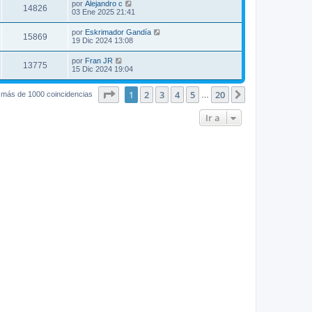
por
Alejandro c
14826
03 Ene 2025 21:41
por
Eskrimador Gandía
15869
19 Dic 2024 13:08
por
Fran JR
13775
15 Dic 2024 19:04
Página
1
de
20
1
2
3
4
5
20
Siguiente
 más de 1000 coincidencias
…
Ir a