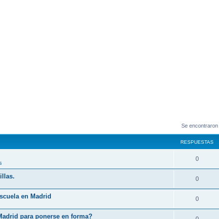
Se encontraron
RESPUESTAS
0
s
llas.
0
Escuela en Madrid
0
Madrid para ponerse en forma?