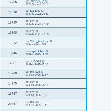
por
SENRIGAN
12786
18 May 2025 00:43
por
Danteee
16398
09 May 2025 05:33
por
zay
13785
05 May 2025 17:40
por
zay
13305
05 May 2025 17:39
por
Shiro_Amakusa
13272
22 Abr 2025 23:06
por
septimiobaz
13746
28 Feb 2025 11:00
por
JUDO76
14581
26 Feb 2025 05:26
por
mu_kun
14780
07 Feb 2025 20:57
por
zay
14275
03 Feb 2025 18:44
por
zay
13747
03 Feb 2025 18:43
por
KSS
20357
01 Feb 2025 10:25