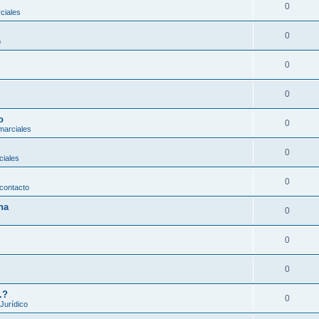
0
ciales
0
o
0
0
o
0
marciales
0
ciales
0
contacto
na
0
0
0
.?
0
 Jurídico