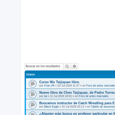
Buscar
Búsqueda avanzada
TEMAS
Curso Wu Taijiquan libre.
por
Fran JR
»
20 Jul 2026 11:37
» en
Foro de artes marciale
Nuevo libro de Chen Taijiquan, de Pedro Torreci
por
tai
»
11 Jul 2026 18:01
» en
Foro de artes marciales
Buscamos instructor de Catch Wrestling para 
por
Black Eagle
»
02 Jul 2026 20:12
» en
Tablón de anuncios
¿Alguien más busca un profesor particular en 