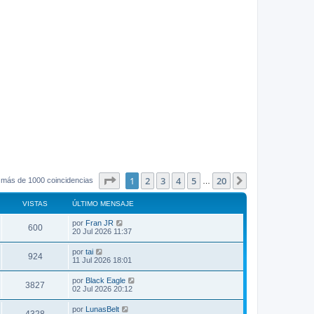
Página
1
de
20
1
2
3
4
5
20
Siguiente
 más de 1000 coincidencias
…
VISTAS
ÚLTIMO MENSAJE
por
Fran JR
600
20 Jul 2026 11:37
por
tai
924
11 Jul 2026 18:01
por
Black Eagle
3827
02 Jul 2026 20:12
por
LunasBelt