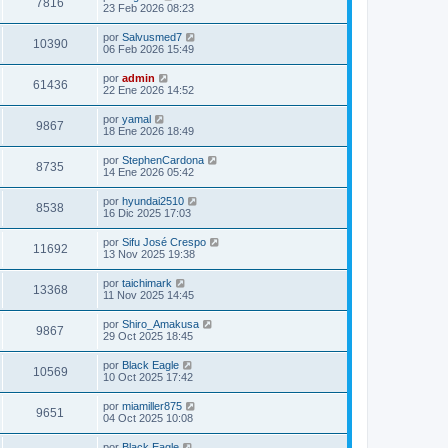
7816
23 Feb 2026 08:23
por
Salvusmed7
10390
06 Feb 2026 15:49
por
admin
61436
22 Ene 2026 14:52
por
yamal
9867
18 Ene 2026 18:49
por
StephenCardona
8735
14 Ene 2026 05:42
por
hyundai2510
8538
16 Dic 2025 17:03
por
Sifu José Crespo
11692
13 Nov 2025 19:38
por
taichimark
13368
11 Nov 2025 14:45
por
Shiro_Amakusa
9867
29 Oct 2025 18:45
por
Black Eagle
10569
10 Oct 2025 17:42
por
miamiller875
9651
04 Oct 2025 10:08
por
Black Eagle