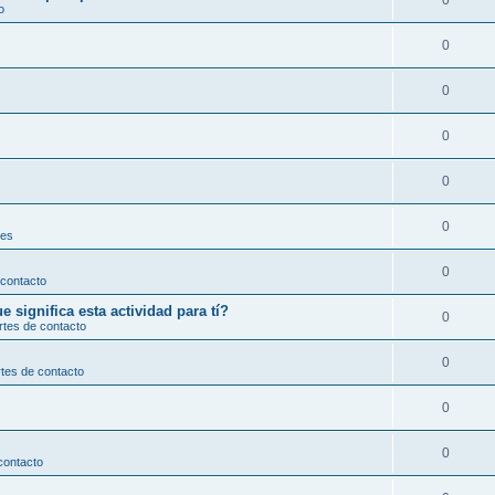
0
o
0
0
0
0
0
les
0
 contacto
significa esta actividad para tí?
0
rtes de contacto
0
tes de contacto
0
0
contacto