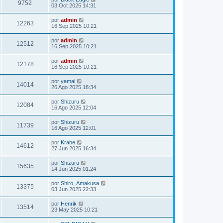
9752
03 Oct 2025 14:31
por
admin
12263
16 Sep 2025 10:21
por
admin
12512
16 Sep 2025 10:21
por
admin
12178
16 Sep 2025 10:21
por
yamal
14014
26 Ago 2025 18:34
por
Shizuru
12084
16 Ago 2025 12:04
por
Shizuru
11739
16 Ago 2025 12:01
por
Krabe
14612
27 Jun 2025 16:34
por
Shizuru
15635
14 Jun 2025 01:24
por
Shiro_Amakusa
13375
03 Jun 2025 22:33
por
Henrik
13514
23 May 2025 10:21