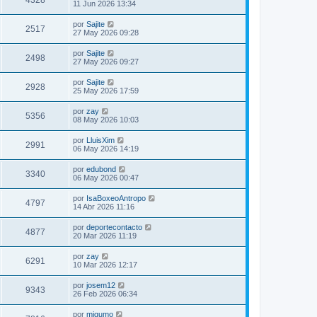
4328
11 Jun 2026 13:34
por
Sajite
2517
27 May 2026 09:28
por
Sajite
2498
27 May 2026 09:27
por
Sajite
2928
25 May 2026 17:59
por
zay
5356
08 May 2026 10:03
por
LluisXim
2991
06 May 2026 14:19
por
edubond
3340
06 May 2026 00:47
por
IsaBoxeoAntropo
4797
14 Abr 2026 11:16
por
deportecontacto
4877
20 Mar 2026 11:19
por
zay
6291
10 Mar 2026 12:17
por
josem12
9343
26 Feb 2026 06:34
por
migumo