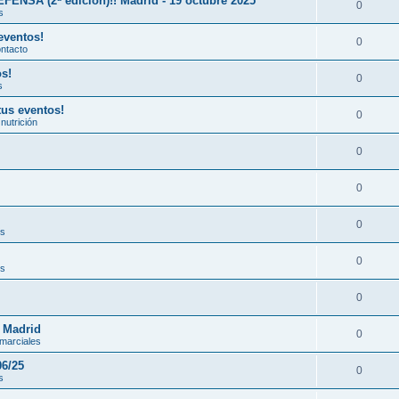
A (2ª edición)!! Madrid - 19 octubre 2025
0
s
eventos!
0
ontacto
os!
0
s
tus eventos!
0
nutrición
0
0
0
es
0
es
0
n Madrid
0
 marciales
06/25
0
s