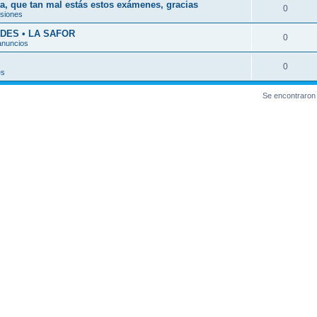
a, que tan mal estás estos exámenes, gracias
0
esiones
DES • LA SAFOR
0
anuncios
0
es
Se encontraron