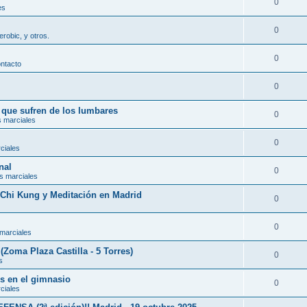
0
es
0
erobic, y otros.
0
ontacto
0
s que sufren de los lumbares
0
s marciales
0
ciales
nal
0
s marciales
, Chi Kung y Meditación en Madrid
0
0
 marciales
(Zoma Plaza Castilla - 5 Torres)
0
s
es en el gimnasio
0
ciales