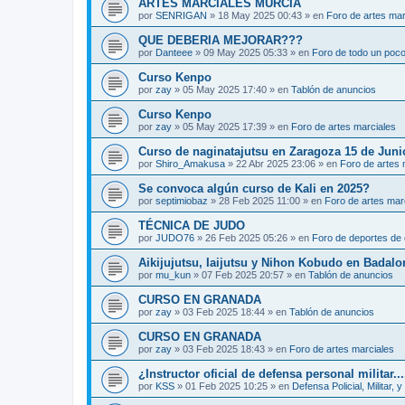
ARTES MARCIALES MURCIA
por
SENRIGAN
»
18 May 2025 00:43
» en
Foro de artes mar
QUE DEBERIA MEJORAR???
por
Danteee
»
09 May 2025 05:33
» en
Foro de todo un poc
Curso Kenpo
por
zay
»
05 May 2025 17:40
» en
Tablón de anuncios
Curso Kenpo
por
zay
»
05 May 2025 17:39
» en
Foro de artes marciales
Curso de naginatajutsu en Zaragoza 15 de Juni
por
Shiro_Amakusa
»
22 Abr 2025 23:06
» en
Foro de artes 
Se convoca algún curso de Kali en 2025?
por
septimiobaz
»
28 Feb 2025 11:00
» en
Foro de artes mar
TÉCNICA DE JUDO
por
JUDO76
»
26 Feb 2025 05:26
» en
Foro de deportes de 
Aikijujutsu, Iaijutsu y Nihon Kobudo en Badalo
por
mu_kun
»
07 Feb 2025 20:57
» en
Tablón de anuncios
CURSO EN GRANADA
por
zay
»
03 Feb 2025 18:44
» en
Tablón de anuncios
CURSO EN GRANADA
por
zay
»
03 Feb 2025 18:43
» en
Foro de artes marciales
¿Instructor oficial de defensa personal militar...
por
KSS
»
01 Feb 2025 10:25
» en
Defensa Policial, Militar, y