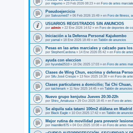
por
migumo
»
23 Feb 2026 08:23
» en
Foro de artes marcial
Pseudoejercicio
por
Salvusmed7
»
06 Feb 2026 15:49
» en
Foro de fitness, a
USUARIOS REGISTRADOS SIN ANUNCIOS
por
admin
»
22 Ene 2026 14:52
» en
Foro de deportes de c
Iniciación a la Defensa Personal Kajukembo
por
yamal
»
18 Ene 2026 18:49
» en
Tablón de anuncios
Pesas en las artes marciales y calzado para lo
por
StephenCardona
»
14 Ene 2026 05:42
» en
Foro de arte
ayuda con eleccion
por
hyundai2510
»
16 Dic 2025 17:03
» en
Foro de artes mar
Clases de Wing Chun, escrima y defensa Perso
por
Sifu José Crespo
»
13 Nov 2025 19:38
» en
Foro de arte
Clases particulares a domicilio; Tai Chi Chuan
por
taichimark
»
11 Nov 2025 14:45
» en
Tablón de anuncios
Nuevo grupo kenjutsu Jueves 20:30-22h
por
Shiro_Amakusa
»
29 Oct 2025 18:45
» en
Foro de artes
Se alquila sala tatami 100m2 diáfana en Madrid 
por
Black Eagle
»
10 Oct 2025 17:42
» en
Tablón de anuncio
Mejor rutina de movilidad para prevenir lesion
por
miamiller875
»
04 Oct 2025 10:08
» en
Foro de artes mar