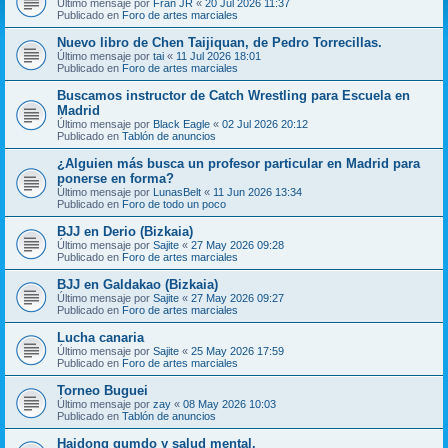
Último mensaje por
Fran JR
«
20 Jul 2026 11:37
Publicado en
Foro de artes marciales
Nuevo libro de Chen Taijiquan, de Pedro Torrecillas.
Último mensaje por
tai
«
11 Jul 2026 18:01
Publicado en
Foro de artes marciales
Buscamos instructor de Catch Wrestling para Escuela en
Madrid
Último mensaje por
Black Eagle
«
02 Jul 2026 20:12
Publicado en
Tablón de anuncios
¿Alguien más busca un profesor particular en Madrid para
ponerse en forma?
Último mensaje por
LunasBelt
«
11 Jun 2026 13:34
Publicado en
Foro de todo un poco
BJJ en Derio (Bizkaia)
Último mensaje por
Sajite
«
27 May 2026 09:28
Publicado en
Foro de artes marciales
BJJ en Galdakao (Bizkaia)
Último mensaje por
Sajite
«
27 May 2026 09:27
Publicado en
Foro de artes marciales
Lucha canaria
Último mensaje por
Sajite
«
25 May 2026 17:59
Publicado en
Foro de artes marciales
Torneo Buguei
Último mensaje por
zay
«
08 May 2026 10:03
Publicado en
Tablón de anuncios
Haidong gumdo y salud mental.