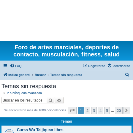
Foro de artes marciales, deportes de
contacto, musculación, fitness, salud
FAQ
Registrarse
Identificarse
B
Índice general
Buscar
Temas sin respuesta
u
Temas sin respuesta
s
Ir a búsqueda avanzada
c
Buscar
Búsqueda avanzada
a
Página
1
de
20
1
2
3
4
5
20
S
Se encontraron más de 1000 coincidencias
r
…
Temas
Curso Wu Taijiquan libre.