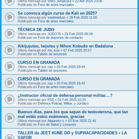
Último mensaje por
Shiro_Amakusa
«
22 Abr 2025 23:06
Publicado en
Foro de artes marciales
Se convoca algún curso de Kali en 2025?
Último mensaje por
septimiobaz
«
28 Feb 2025 11:00
Publicado en
Foro de artes marciales
TÉCNICA DE JUDO
Último mensaje por
JUDO76
«
26 Feb 2025 05:26
Publicado en
Foro de deportes de contacto
Aikijujutsu, Iaijutsu y Nihon Kobudo en Badalona
Último mensaje por
mu_kun
«
07 Feb 2025 20:57
Publicado en
Tablón de anuncios
CURSO EN GRANADA
Último mensaje por
zay
«
03 Feb 2025 18:44
Publicado en
Tablón de anuncios
CURSO EN GRANADA
Último mensaje por
zay
«
03 Feb 2025 18:43
Publicado en
Foro de artes marciales
¿Instructor oficial de defensa personal militar....?
Último mensaje por
KSS
«
01 Feb 2025 10:25
Publicado en
Defensa Policial, Militar, y Jurídico
Buenos días, para los que sepan de testosterona, que tan
mal estás estos exámenes, gracias
Último mensaje por
Alejandro c
«
03 Ene 2025 21:41
Publicado en
Foro de Salud y Lesiones
TALLER de JEET KUNE DO y SUPRACAPACIDADES • LA
SAFOR