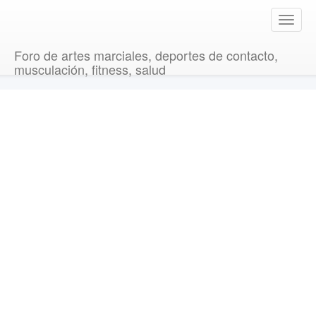
T
o
g
Foro de artes marciales, deportes de contacto,
g
musculación, fitness, salud
l
e
n
a
v
i
g
a
t
i
o
n