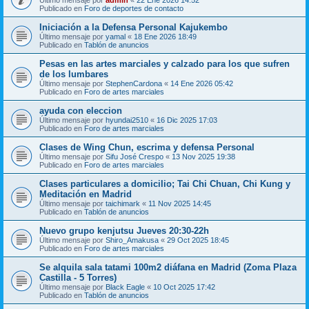
Publicado en
Foro de deportes de contacto
Iniciación a la Defensa Personal Kajukembo
Último mensaje por
yamal
«
18 Ene 2026 18:49
Publicado en
Tablón de anuncios
Pesas en las artes marciales y calzado para los que sufren
de los lumbares
Último mensaje por
StephenCardona
«
14 Ene 2026 05:42
Publicado en
Foro de artes marciales
ayuda con eleccion
Último mensaje por
hyundai2510
«
16 Dic 2025 17:03
Publicado en
Foro de artes marciales
Clases de Wing Chun, escrima y defensa Personal
Último mensaje por
Sifu José Crespo
«
13 Nov 2025 19:38
Publicado en
Foro de artes marciales
Clases particulares a domicilio; Tai Chi Chuan, Chi Kung y
Meditación en Madrid
Último mensaje por
taichimark
«
11 Nov 2025 14:45
Publicado en
Tablón de anuncios
Nuevo grupo kenjutsu Jueves 20:30-22h
Último mensaje por
Shiro_Amakusa
«
29 Oct 2025 18:45
Publicado en
Foro de artes marciales
Se alquila sala tatami 100m2 diáfana en Madrid (Zoma Plaza
Castilla - 5 Torres)
Último mensaje por
Black Eagle
«
10 Oct 2025 17:42
Publicado en
Tablón de anuncios