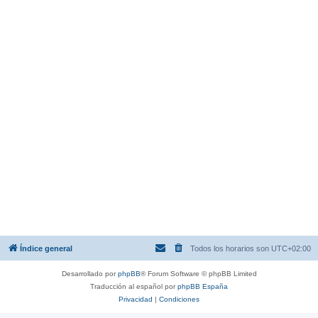
Índice general
Todos los horarios son
UTC+02:00
Desarrollado por
phpBB
® Forum Software © phpBB Limited
Traducción al español por
phpBB España
Privacidad
|
Condiciones