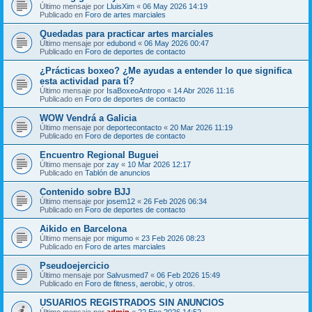
Último mensaje por
LluisXim
«
06 May 2026 14:19
Publicado en
Foro de artes marciales
Quedadas para practicar artes marciales
Último mensaje por
edubond
«
06 May 2026 00:47
Publicado en
Foro de deportes de contacto
¿Prácticas boxeo? ¿Me ayudas a entender lo que significa
esta actividad para tí?
Último mensaje por
IsaBoxeoAntropo
«
14 Abr 2026 11:16
Publicado en
Foro de deportes de contacto
WOW Vendrá a Galicia
Último mensaje por
deportecontacto
«
20 Mar 2026 11:19
Publicado en
Foro de deportes de contacto
Encuentro Regional Buguei
Último mensaje por
zay
«
10 Mar 2026 12:17
Publicado en
Tablón de anuncios
Contenido sobre BJJ
Último mensaje por
josem12
«
26 Feb 2026 06:34
Publicado en
Foro de deportes de contacto
Aikido en Barcelona
Último mensaje por
migumo
«
23 Feb 2026 08:23
Publicado en
Foro de artes marciales
Pseudoejercicio
Último mensaje por
Salvusmed7
«
06 Feb 2026 15:49
Publicado en
Foro de fitness, aerobic, y otros.
USUARIOS REGISTRADOS SIN ANUNCIOS
Último mensaje por
admin
«
22 Ene 2026 14:52