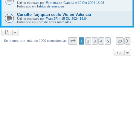
Último mensaje por
Eskrimador Gandía
«
19 Dic 2024 13:08
Publicado en
Tablón de anuncios
Cursillo Taijiquan estilo Wu en Valencia
Último mensaje por
Fran JR
«
15 Dic 2024 19:04
Publicado en
Foro de artes marciales
Página
1
de
20
1
2
3
4
5
20
S
Se encontraron más de 1000 coincidencias
…
Ir a