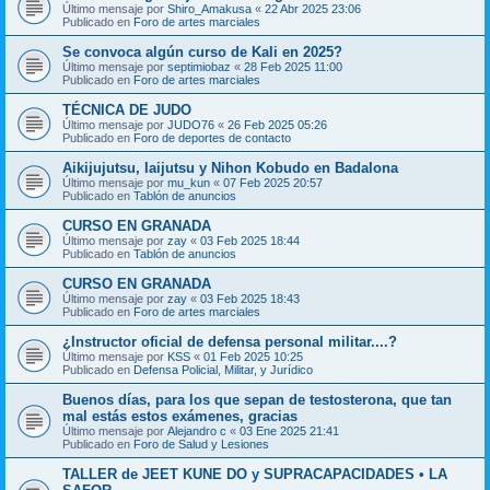
Último mensaje por
Shiro_Amakusa
«
22 Abr 2025 23:06
Publicado en
Foro de artes marciales
Se convoca algún curso de Kali en 2025?
Último mensaje por
septimiobaz
«
28 Feb 2025 11:00
Publicado en
Foro de artes marciales
TÉCNICA DE JUDO
Último mensaje por
JUDO76
«
26 Feb 2025 05:26
Publicado en
Foro de deportes de contacto
Aikijujutsu, Iaijutsu y Nihon Kobudo en Badalona
Último mensaje por
mu_kun
«
07 Feb 2025 20:57
Publicado en
Tablón de anuncios
CURSO EN GRANADA
Último mensaje por
zay
«
03 Feb 2025 18:44
Publicado en
Tablón de anuncios
CURSO EN GRANADA
Último mensaje por
zay
«
03 Feb 2025 18:43
Publicado en
Foro de artes marciales
¿Instructor oficial de defensa personal militar....?
Último mensaje por
KSS
«
01 Feb 2025 10:25
Publicado en
Defensa Policial, Militar, y Jurídico
Buenos días, para los que sepan de testosterona, que tan
mal estás estos exámenes, gracias
Último mensaje por
Alejandro c
«
03 Ene 2025 21:41
Publicado en
Foro de Salud y Lesiones
TALLER de JEET KUNE DO y SUPRACAPACIDADES • LA