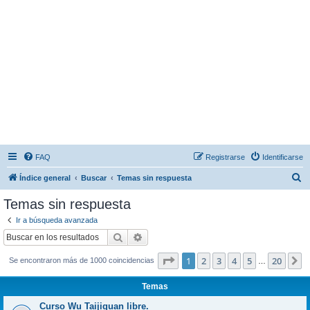
FAQ
Registrarse
Identificarse
B
Índice general
Buscar
Temas sin respuesta
u
Temas sin respuesta
s
Ir a búsqueda avanzada
c
Buscar
Búsqueda avanzada
a
Página
1
de
20
1
2
3
4
5
20
S
Se encontraron más de 1000 coincidencias
r
…
Temas
Curso Wu Taijiquan libre.