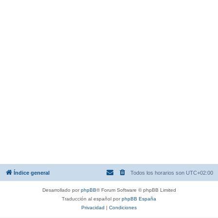
Índice general
Todos los horarios son
UTC+02:00
Desarrollado por
phpBB
® Forum Software © phpBB Limited
Traducción al español por
phpBB España
Privacidad
|
Condiciones