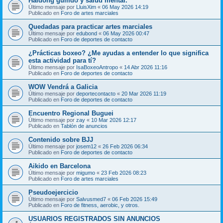
Haidong gumdo y salud mental.
Último mensaje por
LluisXim
«
06 May 2026 14:19
Publicado en
Foro de artes marciales
Quedadas para practicar artes marciales
Último mensaje por
edubond
«
06 May 2026 00:47
Publicado en
Foro de deportes de contacto
¿Prácticas boxeo? ¿Me ayudas a entender lo que significa
esta actividad para tí?
Último mensaje por
IsaBoxeoAntropo
«
14 Abr 2026 11:16
Publicado en
Foro de deportes de contacto
WOW Vendrá a Galicia
Último mensaje por
deportecontacto
«
20 Mar 2026 11:19
Publicado en
Foro de deportes de contacto
Encuentro Regional Buguei
Último mensaje por
zay
«
10 Mar 2026 12:17
Publicado en
Tablón de anuncios
Contenido sobre BJJ
Último mensaje por
josem12
«
26 Feb 2026 06:34
Publicado en
Foro de deportes de contacto
Aikido en Barcelona
Último mensaje por
migumo
«
23 Feb 2026 08:23
Publicado en
Foro de artes marciales
Pseudoejercicio
Último mensaje por
Salvusmed7
«
06 Feb 2026 15:49
Publicado en
Foro de fitness, aerobic, y otros.
USUARIOS REGISTRADOS SIN ANUNCIOS