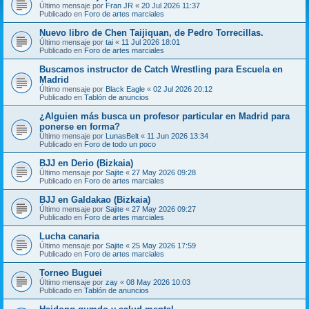
Último mensaje por
Fran JR
«
20 Jul 2026 11:37
Publicado en
Foro de artes marciales
Nuevo libro de Chen Taijiquan, de Pedro Torrecillas.
Último mensaje por
tai
«
11 Jul 2026 18:01
Publicado en
Foro de artes marciales
Buscamos instructor de Catch Wrestling para Escuela en
Madrid
Último mensaje por
Black Eagle
«
02 Jul 2026 20:12
Publicado en
Tablón de anuncios
¿Alguien más busca un profesor particular en Madrid para
ponerse en forma?
Último mensaje por
LunasBelt
«
11 Jun 2026 13:34
Publicado en
Foro de todo un poco
BJJ en Derio (Bizkaia)
Último mensaje por
Sajite
«
27 May 2026 09:28
Publicado en
Foro de artes marciales
BJJ en Galdakao (Bizkaia)
Último mensaje por
Sajite
«
27 May 2026 09:27
Publicado en
Foro de artes marciales
Lucha canaria
Último mensaje por
Sajite
«
25 May 2026 17:59
Publicado en
Foro de artes marciales
Torneo Buguei
Último mensaje por
zay
«
08 May 2026 10:03
Publicado en
Tablón de anuncios