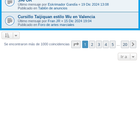
SAFOR
Último mensaje por
Eskrimador Gandía
«
19 Dic 2024 13:08
Publicado en
Tablón de anuncios
Cursillo Taijiquan estilo Wu en Valencia
Último mensaje por
Fran JR
«
15 Dic 2024 19:04
Publicado en
Foro de artes marciales
Página
1
de
20
1
2
3
4
5
20
S
Se encontraron más de 1000 coincidencias
…
Ir a