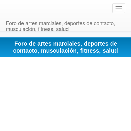
T
o
g
Foro de artes marciales, deportes de contacto,
g
musculación, fitness, salud
l
e
Foro de artes marciales, deportes de
n
a
contacto, musculación, fitness, salud
v
i
g
a
t
i
o
n