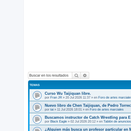
Buscar
Búsqueda avanzada
TEMAS
Curso Wu Taijiquan libre.
por
Fran JR
»
20 Jul 2026 11:37
» en
Foro de artes marciale
Nuevo libro de Chen Taijiquan, de Pedro Torreci
por
tai
»
11 Jul 2026 18:01
» en
Foro de artes marciales
Buscamos instructor de Catch Wrestling para 
por
Black Eagle
»
02 Jul 2026 20:12
» en
Tablón de anuncios
¿Alguien más busca un profesor particular en 