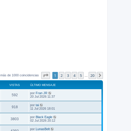
Página
1
de
20
1
2
3
4
5
20
Siguiente
 más de 1000 coincidencias
…
VISTAS
ÚLTIMO MENSAJE
por
Fran JR
592
20 Jul 2026 11:37
por
tai
918
11 Jul 2026 18:01
por
Black Eagle
3803
02 Jul 2026 20:12
por
LunasBelt