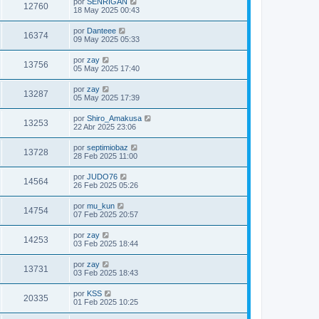
por
SENRIGAN
12760
18 May 2025 00:43
por
Danteee
16374
09 May 2025 05:33
por
zay
13756
05 May 2025 17:40
por
zay
13287
05 May 2025 17:39
por
Shiro_Amakusa
13253
22 Abr 2025 23:06
por
septimiobaz
13728
28 Feb 2025 11:00
por
JUDO76
14564
26 Feb 2025 05:26
por
mu_kun
14754
07 Feb 2025 20:57
por
zay
14253
03 Feb 2025 18:44
por
zay
13731
03 Feb 2025 18:43
por
KSS
20335
01 Feb 2025 10:25