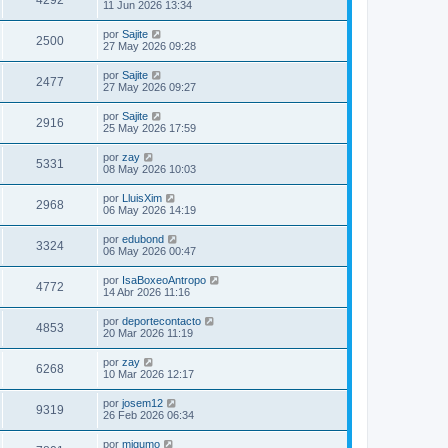
4292
11 Jun 2026 13:34
por
Sajite
2500
27 May 2026 09:28
por
Sajite
2477
27 May 2026 09:27
por
Sajite
2916
25 May 2026 17:59
por
zay
5331
08 May 2026 10:03
por
LluisXim
2968
06 May 2026 14:19
por
edubond
3324
06 May 2026 00:47
por
IsaBoxeoAntropo
4772
14 Abr 2026 11:16
por
deportecontacto
4853
20 Mar 2026 11:19
por
zay
6268
10 Mar 2026 12:17
por
josem12
9319
26 Feb 2026 06:34
por
migumo