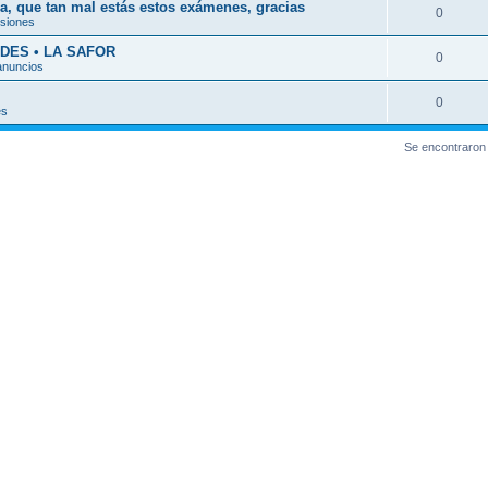
a, que tan mal estás estos exámenes, gracias
0
esiones
DES • LA SAFOR
0
anuncios
0
es
Se encontraron