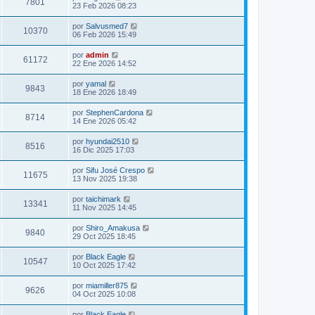
7801
23 Feb 2026 08:23
por
Salvusmed7
10370
06 Feb 2026 15:49
por
admin
61172
22 Ene 2026 14:52
por
yamal
9843
18 Ene 2026 18:49
por
StephenCardona
8714
14 Ene 2026 05:42
por
hyundai2510
8516
16 Dic 2025 17:03
por
Sifu José Crespo
11675
13 Nov 2025 19:38
por
taichimark
13341
11 Nov 2025 14:45
por
Shiro_Amakusa
9840
29 Oct 2025 18:45
por
Black Eagle
10547
10 Oct 2025 17:42
por
miamiller875
9626
04 Oct 2025 10:08
por
Black Eagle