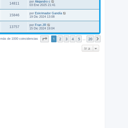
por
Alejandro c
14811
03 Ene 2025 21:41
por
Eskrimador Gandía
15846
19 Dic 2024 13:08
por
Fran JR
13757
15 Dic 2024 19:04
Página
1
de
20
1
2
3
4
5
20
Siguiente
 más de 1000 coincidencias
…
Ir a