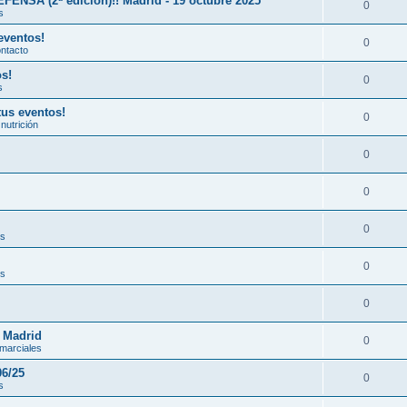
A (2ª edición)!! Madrid - 19 octubre 2025
0
s
eventos!
0
ontacto
os!
0
s
tus eventos!
0
nutrición
0
0
0
es
0
es
0
n Madrid
0
 marciales
06/25
0
s