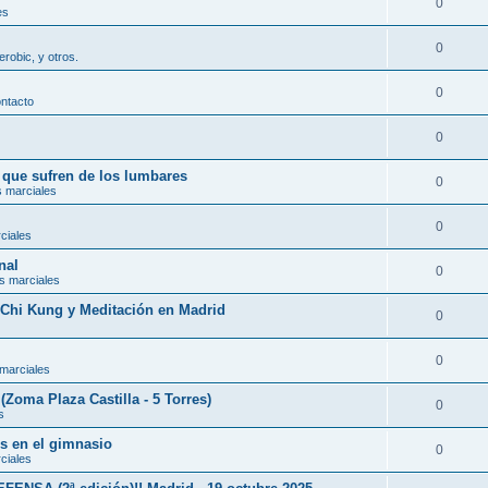
0
es
0
erobic, y otros.
0
ontacto
0
s que sufren de los lumbares
0
s marciales
0
ciales
nal
0
s marciales
, Chi Kung y Meditación en Madrid
0
0
 marciales
(Zoma Plaza Castilla - 5 Torres)
0
s
es en el gimnasio
0
ciales