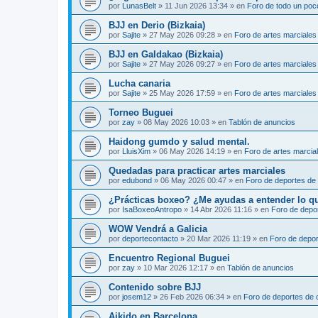
por
LunasBelt
»
11 Jun 2026 13:34
» en
Foro de todo un poc
BJJ en Derio (Bizkaia)
por
Sajite
»
27 May 2026 09:28
» en
Foro de artes marciales
BJJ en Galdakao (Bizkaia)
por
Sajite
»
27 May 2026 09:27
» en
Foro de artes marciales
Lucha canaria
por
Sajite
»
25 May 2026 17:59
» en
Foro de artes marciales
Torneo Buguei
por
zay
»
08 May 2026 10:03
» en
Tablón de anuncios
Haidong gumdo y salud mental.
por
LluisXim
»
06 May 2026 14:19
» en
Foro de artes marcia
Quedadas para practicar artes marciales
por
edubond
»
06 May 2026 00:47
» en
Foro de deportes de
¿Prácticas boxeo? ¿Me ayudas a entender lo que 
por
IsaBoxeoAntropo
»
14 Abr 2026 11:16
» en
Foro de depo
WOW Vendrá a Galicia
por
deportecontacto
»
20 Mar 2026 11:19
» en
Foro de depor
Encuentro Regional Buguei
por
zay
»
10 Mar 2026 12:17
» en
Tablón de anuncios
Contenido sobre BJJ
por
josem12
»
26 Feb 2026 06:34
» en
Foro de deportes de 
Aikido en Barcelona