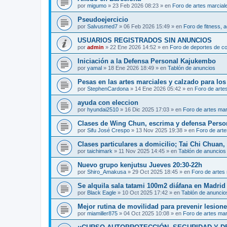
por
migumo
»
23 Feb 2026 08:23
» en
Foro de artes marcial
Pseudoejercicio
por
Salvusmed7
»
06 Feb 2026 15:49
» en
Foro de fitness, a
USUARIOS REGISTRADOS SIN ANUNCIOS
por
admin
»
22 Ene 2026 14:52
» en
Foro de deportes de c
Iniciación a la Defensa Personal Kajukembo
por
yamal
»
18 Ene 2026 18:49
» en
Tablón de anuncios
Pesas en las artes marciales y calzado para lo
por
StephenCardona
»
14 Ene 2026 05:42
» en
Foro de arte
ayuda con eleccion
por
hyundai2510
»
16 Dic 2025 17:03
» en
Foro de artes mar
Clases de Wing Chun, escrima y defensa Perso
por
Sifu José Crespo
»
13 Nov 2025 19:38
» en
Foro de arte
Clases particulares a domicilio; Tai Chi Chuan
por
taichimark
»
11 Nov 2025 14:45
» en
Tablón de anuncios
Nuevo grupo kenjutsu Jueves 20:30-22h
por
Shiro_Amakusa
»
29 Oct 2025 18:45
» en
Foro de artes
Se alquila sala tatami 100m2 diáfana en Madrid 
por
Black Eagle
»
10 Oct 2025 17:42
» en
Tablón de anuncio
Mejor rutina de movilidad para prevenir lesion
por
miamiller875
»
04 Oct 2025 10:08
» en
Foro de artes mar