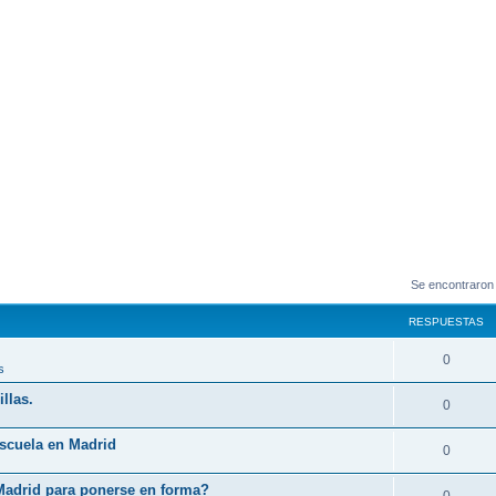
Se encontraron
RESPUESTAS
0
s
llas.
0
Escuela en Madrid
0
Madrid para ponerse en forma?