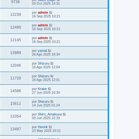
9736
03 Oct 2025 14:31
por
admin
12239
16 Sep 2025 10:21
por
admin
12480
16 Sep 2025 10:21
por
admin
12145
16 Sep 2025 10:21
por
yamal
13989
26 Ago 2025 18:34
por
Shizuru
12046
16 Ago 2025 12:04
por
Shizuru
11720
16 Ago 2025 12:01
por
Krabe
14586
27 Jun 2025 16:34
por
Shizuru
15611
14 Jun 2025 01:24
por
Shiro_Amakusa
13354
03 Jun 2025 22:33
por
Henrik
13487
23 May 2025 10:21