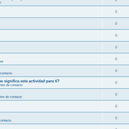
0
o
0
0
0
0
0
les
0
 contacto
significa esta actividad para tí?
0
rtes de contacto
0
tes de contacto
0
0
contacto