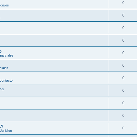
0
ciales
0
o
0
0
o
0
marciales
0
ciales
0
contacto
na
0
0
0
.?
0
 Jurídico