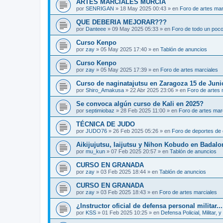
ARTES MARCIALES MURCIA
por
SENRIGAN
»
18 May 2025 00:43
» en
Foro de artes mar
QUE DEBERIA MEJORAR???
por
Danteee
»
09 May 2025 05:33
» en
Foro de todo un poc
Curso Kenpo
por
zay
»
05 May 2025 17:40
» en
Tablón de anuncios
Curso Kenpo
por
zay
»
05 May 2025 17:39
» en
Foro de artes marciales
Curso de naginatajutsu en Zaragoza 15 de Juni
por
Shiro_Amakusa
»
22 Abr 2025 23:06
» en
Foro de artes 
Se convoca algún curso de Kali en 2025?
por
septimiobaz
»
28 Feb 2025 11:00
» en
Foro de artes mar
TÉCNICA DE JUDO
por
JUDO76
»
26 Feb 2025 05:26
» en
Foro de deportes de 
Aikijujutsu, Iaijutsu y Nihon Kobudo en Badalo
por
mu_kun
»
07 Feb 2025 20:57
» en
Tablón de anuncios
CURSO EN GRANADA
por
zay
»
03 Feb 2025 18:44
» en
Tablón de anuncios
CURSO EN GRANADA
por
zay
»
03 Feb 2025 18:43
» en
Foro de artes marciales
¿Instructor oficial de defensa personal militar...
por
KSS
»
01 Feb 2025 10:25
» en
Defensa Policial, Militar, y