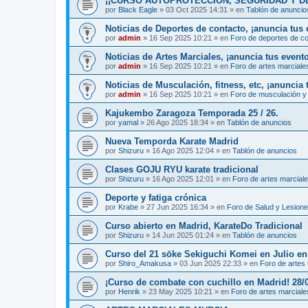
¡¡CURSO AUTOPROTECCIÓN, SEGURIDAD Y DEFENS
por
Black Eagle
»
03 Oct 2025 14:31
» en
Tablón de anuncio
Noticias de Deportes de contacto, ¡anuncia tus 
por
admin
»
16 Sep 2025 10:21
» en
Foro de deportes de c
Noticias de Artes Marciales, ¡anuncia tus event
por
admin
»
16 Sep 2025 10:21
» en
Foro de artes marciale
Noticias de Musculación, fitness, etc, ¡anuncia 
por
admin
»
16 Sep 2025 10:21
» en
Foro de musculación y 
Kajukembo Zaragoza Temporada 25 / 26.
por
yamal
»
26 Ago 2025 18:34
» en
Tablón de anuncios
Nueva Temporda Karate Madrid
por
Shizuru
»
16 Ago 2025 12:04
» en
Tablón de anuncios
Clases GOJU RYU karate tradicional
por
Shizuru
»
16 Ago 2025 12:01
» en
Foro de artes marcial
Deporte y fatiga crónica
por
Krabe
»
27 Jun 2025 16:34
» en
Foro de Salud y Lesion
Curso abierto en Madrid, KarateDo Tradicional
por
Shizuru
»
14 Jun 2025 01:24
» en
Tablón de anuncios
Curso del 21 sōke Sekiguchi Komei en Julio e
por
Shiro_Amakusa
»
03 Jun 2025 22:33
» en
Foro de artes
¡Curso de combate con cuchillo en Madrid! 28/
por
Henrik
»
23 May 2025 10:21
» en
Foro de artes marciale