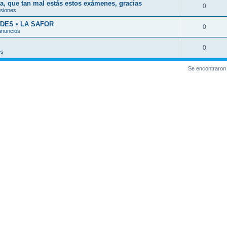
a, que tan mal estás estos exámenes, gracias
0
esiones
DES • LA SAFOR
0
anuncios
0
es
Se encontraron