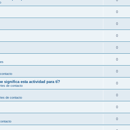
0
o
0
0
0
0
0
les
0
 contacto
significa esta actividad para tí?
0
rtes de contacto
0
tes de contacto
0
0
contacto