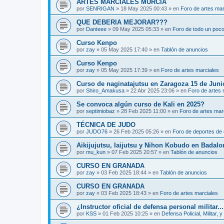
ARTES MARCIALES MURCIA
por
SENRIGAN
»
18 May 2025 00:43
» en
Foro de artes mar
QUE DEBERIA MEJORAR???
por
Danteee
»
09 May 2025 05:33
» en
Foro de todo un poc
Curso Kenpo
por
zay
»
05 May 2025 17:40
» en
Tablón de anuncios
Curso Kenpo
por
zay
»
05 May 2025 17:39
» en
Foro de artes marciales
Curso de naginatajutsu en Zaragoza 15 de Juni
por
Shiro_Amakusa
»
22 Abr 2025 23:06
» en
Foro de artes 
Se convoca algún curso de Kali en 2025?
por
septimiobaz
»
28 Feb 2025 11:00
» en
Foro de artes mar
TÉCNICA DE JUDO
por
JUDO76
»
26 Feb 2025 05:26
» en
Foro de deportes de 
Aikijujutsu, Iaijutsu y Nihon Kobudo en Badalo
por
mu_kun
»
07 Feb 2025 20:57
» en
Tablón de anuncios
CURSO EN GRANADA
por
zay
»
03 Feb 2025 18:44
» en
Tablón de anuncios
CURSO EN GRANADA
por
zay
»
03 Feb 2025 18:43
» en
Foro de artes marciales
¿Instructor oficial de defensa personal militar...
por
KSS
»
01 Feb 2025 10:25
» en
Defensa Policial, Militar, y