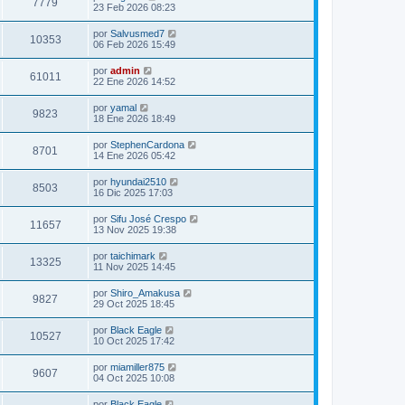
7779
23 Feb 2026 08:23
por
Salvusmed7
10353
06 Feb 2026 15:49
por
admin
61011
22 Ene 2026 14:52
por
yamal
9823
18 Ene 2026 18:49
por
StephenCardona
8701
14 Ene 2026 05:42
por
hyundai2510
8503
16 Dic 2025 17:03
por
Sifu José Crespo
11657
13 Nov 2025 19:38
por
taichimark
13325
11 Nov 2025 14:45
por
Shiro_Amakusa
9827
29 Oct 2025 18:45
por
Black Eagle
10527
10 Oct 2025 17:42
por
miamiller875
9607
04 Oct 2025 10:08
por
Black Eagle