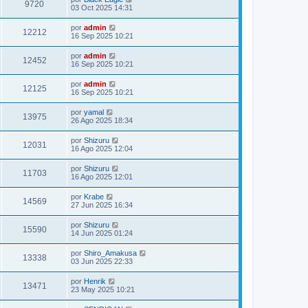
9720
03 Oct 2025 14:31
por
admin
12212
16 Sep 2025 10:21
por
admin
12452
16 Sep 2025 10:21
por
admin
12125
16 Sep 2025 10:21
por
yamal
13975
26 Ago 2025 18:34
por
Shizuru
12031
16 Ago 2025 12:04
por
Shizuru
11703
16 Ago 2025 12:01
por
Krabe
14569
27 Jun 2025 16:34
por
Shizuru
15590
14 Jun 2025 01:24
por
Shiro_Amakusa
13338
03 Jun 2025 22:33
por
Henrik
13471
23 May 2025 10:21