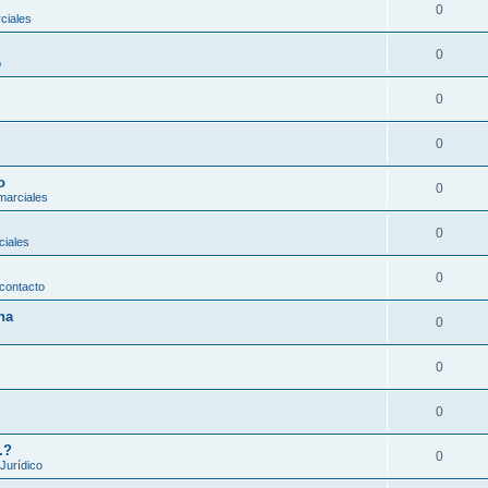
0
ciales
0
o
0
0
o
0
marciales
0
ciales
0
contacto
na
0
0
0
.?
0
 Jurídico