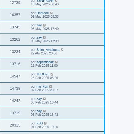
por
SENRIGAN
12739
18 May 2025 00:43
por
Danteee
16357
09 May 2025 05:33
por
zay
13745
05 May 2025 17:40
por
zay
13262
05 May 2025 17:39
por
Shiro_Amakusa
13234
22 Abr 2025 23:06
por
septimiobaz
13716
28 Feb 2025 11:00
por
JUDO76
14547
26 Feb 2025 05:26
por
mu_kun
14738
07 Feb 2025 20:57
por
zay
14242
03 Feb 2025 18:44
por
zay
13719
03 Feb 2025 18:43
por
KSS
20315
01 Feb 2025 10:25