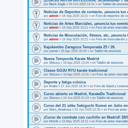
¡¡CURSO AUTOPROTECCIÓN, SEGURIDAD Y DEFENS
por
Black Eagle
»
03 Oct 2025 14:31
» en
Tablón de anuncio
Noticias de Deportes de contacto, ¡anuncia tus 
por
admin
»
16 Sep 2025 10:21
» en
Foro de deportes de c
Noticias de Artes Marciales, ¡anuncia tus event
por
admin
»
16 Sep 2025 10:21
» en
Foro de artes marciale
Noticias de Musculación, fitness, etc, ¡anuncia 
por
admin
»
16 Sep 2025 10:21
» en
Foro de musculación y 
Kajukembo Zaragoza Temporada 25 / 26.
por
yamal
»
26 Ago 2025 18:34
» en
Tablón de anuncios
Nueva Temporda Karate Madrid
por
Shizuru
»
16 Ago 2025 12:04
» en
Tablón de anuncios
Clases GOJU RYU karate tradicional
por
Shizuru
»
16 Ago 2025 12:01
» en
Foro de artes marcial
Deporte y fatiga crónica
por
Krabe
»
27 Jun 2025 16:34
» en
Foro de Salud y Lesion
Curso abierto en Madrid, KarateDo Tradicional
por
Shizuru
»
14 Jun 2025 01:24
» en
Tablón de anuncios
Curso del 21 sōke Sekiguchi Komei en Julio e
por
Shiro_Amakusa
»
03 Jun 2025 22:33
» en
Foro de artes
¡Curso de combate con cuchillo en Madrid! 28/
por
Henrik
»
23 May 2025 10:21
» en
Foro de artes marciale