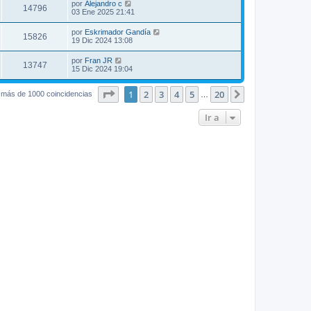
por
Alejandro c
14796
03 Ene 2025 21:41
por
Eskrimador Gandía
15826
19 Dic 2024 13:08
por
Fran JR
13747
15 Dic 2024 19:04
Página
1
de
20
1
2
3
4
5
20
Siguiente
 más de 1000 coincidencias
…
Ir a