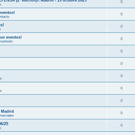
A (2ª edición)!! Madrid - 19 octubre 2025
0
s
eventos!
0
ontacto
os!
0
s
tus eventos!
0
nutrición
0
0
0
es
0
es
0
n Madrid
0
 marciales
06/25
0
s