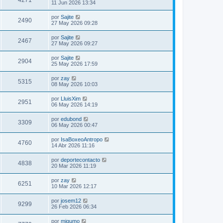
4271
11 Jun 2026 13:34
por
Sajite
2490
27 May 2026 09:28
por
Sajite
2467
27 May 2026 09:27
por
Sajite
2904
25 May 2026 17:59
por
zay
5315
08 May 2026 10:03
por
LluisXim
2951
06 May 2026 14:19
por
edubond
3309
06 May 2026 00:47
por
IsaBoxeoAntropo
4760
14 Abr 2026 11:16
por
deportecontacto
4838
20 Mar 2026 11:19
por
zay
6251
10 Mar 2026 12:17
por
josem12
9299
26 Feb 2026 06:34
por
migumo