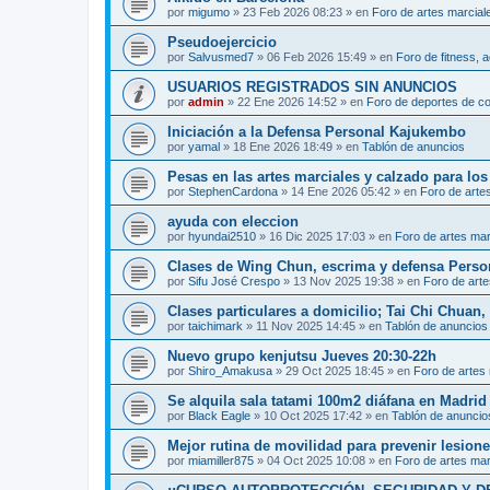
por
migumo
»
23 Feb 2026 08:23
» en
Foro de artes marcial
Pseudoejercicio
por
Salvusmed7
»
06 Feb 2026 15:49
» en
Foro de fitness, a
USUARIOS REGISTRADOS SIN ANUNCIOS
por
admin
»
22 Ene 2026 14:52
» en
Foro de deportes de c
Iniciación a la Defensa Personal Kajukembo
por
yamal
»
18 Ene 2026 18:49
» en
Tablón de anuncios
Pesas en las artes marciales y calzado para lo
por
StephenCardona
»
14 Ene 2026 05:42
» en
Foro de arte
ayuda con eleccion
por
hyundai2510
»
16 Dic 2025 17:03
» en
Foro de artes mar
Clases de Wing Chun, escrima y defensa Perso
por
Sifu José Crespo
»
13 Nov 2025 19:38
» en
Foro de arte
Clases particulares a domicilio; Tai Chi Chuan
por
taichimark
»
11 Nov 2025 14:45
» en
Tablón de anuncios
Nuevo grupo kenjutsu Jueves 20:30-22h
por
Shiro_Amakusa
»
29 Oct 2025 18:45
» en
Foro de artes
Se alquila sala tatami 100m2 diáfana en Madrid 
por
Black Eagle
»
10 Oct 2025 17:42
» en
Tablón de anuncio
Mejor rutina de movilidad para prevenir lesion
por
miamiller875
»
04 Oct 2025 10:08
» en
Foro de artes mar