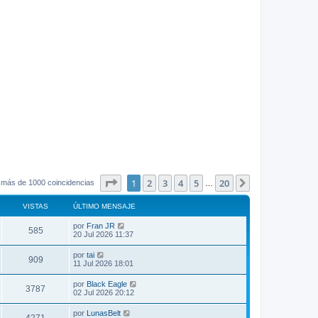
Página
1
de
20
1
2
3
4
5
20
Siguiente
 más de 1000 coincidencias
…
VISTAS
ÚLTIMO MENSAJE
por
Fran JR
585
20 Jul 2026 11:37
por
tai
909
11 Jul 2026 18:01
por
Black Eagle
3787
02 Jul 2026 20:12
por
LunasBelt