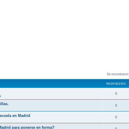
Se encontraron
RESPUESTAS
0
s
llas.
0
Escuela en Madrid
0
Madrid para ponerse en forma?