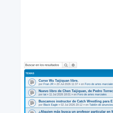
Buscar
Búsqueda avanzada
TEMAS
Curso Wu Taijiquan libre.
por
Fran JR
»
20 Jul 2026 11:37
» en
Foro de artes marciale
Nuevo libro de Chen Taijiquan, de Pedro Torreci
por
tai
»
11 Jul 2026 18:01
» en
Foro de artes marciales
Buscamos instructor de Catch Wrestling para 
por
Black Eagle
»
02 Jul 2026 20:12
» en
Tablón de anuncios
¿Alguien más busca un profesor particular en 