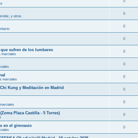
0
es
0
erobic, y otros.
0
ontacto
0
s que sufren de los lumbares
0
s marciales
0
ciales
nal
0
s marciales
, Chi Kung y Meditación en Madrid
0
0
 marciales
(Zoma Plaza Castilla - 5 Torres)
0
s
es en el gimnasio
0
ciales