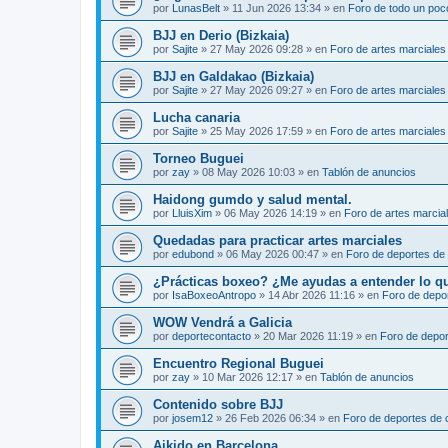
por
LunasBelt
»
11 Jun 2026 13:34
» en
Foro de todo un poc
BJJ en Derio (Bizkaia)
por
Sajite
»
27 May 2026 09:28
» en
Foro de artes marciales
BJJ en Galdakao (Bizkaia)
por
Sajite
»
27 May 2026 09:27
» en
Foro de artes marciales
Lucha canaria
por
Sajite
»
25 May 2026 17:59
» en
Foro de artes marciales
Torneo Buguei
por
zay
»
08 May 2026 10:03
» en
Tablón de anuncios
Haidong gumdo y salud mental.
por
LluisXim
»
06 May 2026 14:19
» en
Foro de artes marcia
Quedadas para practicar artes marciales
por
edubond
»
06 May 2026 00:47
» en
Foro de deportes de
¿Prácticas boxeo? ¿Me ayudas a entender lo que 
por
IsaBoxeoAntropo
»
14 Abr 2026 11:16
» en
Foro de depo
WOW Vendrá a Galicia
por
deportecontacto
»
20 Mar 2026 11:19
» en
Foro de depor
Encuentro Regional Buguei
por
zay
»
10 Mar 2026 12:17
» en
Tablón de anuncios
Contenido sobre BJJ
por
josem12
»
26 Feb 2026 06:34
» en
Foro de deportes de 
Aikido en Barcelona