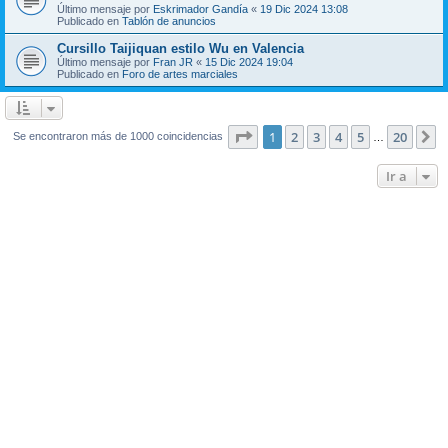
Último mensaje por
Eskrimador Gandía
«
19 Dic 2024 13:08
Publicado en
Tablón de anuncios
Cursillo Taijiquan estilo Wu en Valencia
Último mensaje por
Fran JR
«
15 Dic 2024 19:04
Publicado en
Foro de artes marciales
Página
1
de
20
1
2
3
4
5
20
S
Se encontraron más de 1000 coincidencias
…
Ir a