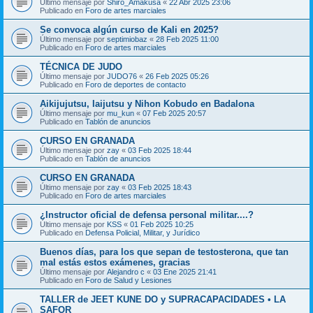
Último mensaje por
Shiro_Amakusa
«
22 Abr 2025 23:06
Publicado en
Foro de artes marciales
Se convoca algún curso de Kali en 2025?
Último mensaje por
septimiobaz
«
28 Feb 2025 11:00
Publicado en
Foro de artes marciales
TÉCNICA DE JUDO
Último mensaje por
JUDO76
«
26 Feb 2025 05:26
Publicado en
Foro de deportes de contacto
Aikijujutsu, Iaijutsu y Nihon Kobudo en Badalona
Último mensaje por
mu_kun
«
07 Feb 2025 20:57
Publicado en
Tablón de anuncios
CURSO EN GRANADA
Último mensaje por
zay
«
03 Feb 2025 18:44
Publicado en
Tablón de anuncios
CURSO EN GRANADA
Último mensaje por
zay
«
03 Feb 2025 18:43
Publicado en
Foro de artes marciales
¿Instructor oficial de defensa personal militar....?
Último mensaje por
KSS
«
01 Feb 2025 10:25
Publicado en
Defensa Policial, Militar, y Jurídico
Buenos días, para los que sepan de testosterona, que tan
mal estás estos exámenes, gracias
Último mensaje por
Alejandro c
«
03 Ene 2025 21:41
Publicado en
Foro de Salud y Lesiones
TALLER de JEET KUNE DO y SUPRACAPACIDADES • LA
SAFOR