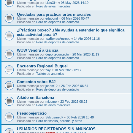
Último mensaje por
LluisXim
«
06 May 2026 14:19
Publicado en
Foro de artes marciales
Quedadas para practicar artes marciales
Último mensaje por
edubond
«
06 May 2026 00:47
Publicado en
Foro de deportes de contacto
¿Prácticas boxeo? ¿Me ayudas a entender lo que significa
esta actividad para tí?
Último mensaje por
IsaBoxeoAntropo
«
14 Abr 2026 11:16
Publicado en
Foro de deportes de contacto
WOW Vendrá a Galicia
Último mensaje por
deportecontacto
«
20 Mar 2026 11:19
Publicado en
Foro de deportes de contacto
Encuentro Regional Buguei
Último mensaje por
zay
«
10 Mar 2026 12:17
Publicado en
Tablón de anuncios
Contenido sobre BJJ
Último mensaje por
josem12
«
26 Feb 2026 06:34
Publicado en
Foro de deportes de contacto
Aikido en Barcelona
Último mensaje por
migumo
«
23 Feb 2026 08:23
Publicado en
Foro de artes marciales
Pseudoejercicio
Último mensaje por
Salvusmed7
«
06 Feb 2026 15:49
Publicado en
Foro de fitness, aerobic, y otros.
USUARIOS REGISTRADOS SIN ANUNCIOS
Último mensaje por
admin
«
22 Ene 2026 14:52