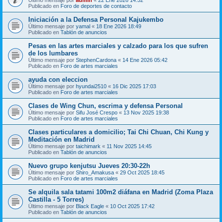
Publicado en
Foro de deportes de contacto
Iniciación a la Defensa Personal Kajukembo
Último mensaje por
yamal
«
18 Ene 2026 18:49
Publicado en
Tablón de anuncios
Pesas en las artes marciales y calzado para los que sufren
de los lumbares
Último mensaje por
StephenCardona
«
14 Ene 2026 05:42
Publicado en
Foro de artes marciales
ayuda con eleccion
Último mensaje por
hyundai2510
«
16 Dic 2025 17:03
Publicado en
Foro de artes marciales
Clases de Wing Chun, escrima y defensa Personal
Último mensaje por
Sifu José Crespo
«
13 Nov 2025 19:38
Publicado en
Foro de artes marciales
Clases particulares a domicilio; Tai Chi Chuan, Chi Kung y
Meditación en Madrid
Último mensaje por
taichimark
«
11 Nov 2025 14:45
Publicado en
Tablón de anuncios
Nuevo grupo kenjutsu Jueves 20:30-22h
Último mensaje por
Shiro_Amakusa
«
29 Oct 2025 18:45
Publicado en
Foro de artes marciales
Se alquila sala tatami 100m2 diáfana en Madrid (Zoma Plaza
Castilla - 5 Torres)
Último mensaje por
Black Eagle
«
10 Oct 2025 17:42
Publicado en
Tablón de anuncios