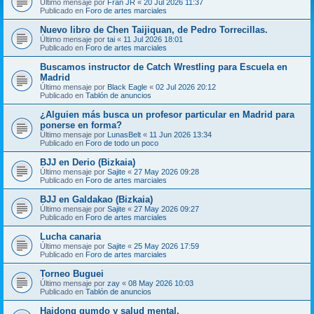
Último mensaje por
Fran JR
«
20 Jul 2026 11:37
Publicado en
Foro de artes marciales
Nuevo libro de Chen Taijiquan, de Pedro Torrecillas.
Último mensaje por
tai
«
11 Jul 2026 18:01
Publicado en
Foro de artes marciales
Buscamos instructor de Catch Wrestling para Escuela en
Madrid
Último mensaje por
Black Eagle
«
02 Jul 2026 20:12
Publicado en
Tablón de anuncios
¿Alguien más busca un profesor particular en Madrid para
ponerse en forma?
Último mensaje por
LunasBelt
«
11 Jun 2026 13:34
Publicado en
Foro de todo un poco
BJJ en Derio (Bizkaia)
Último mensaje por
Sajite
«
27 May 2026 09:28
Publicado en
Foro de artes marciales
BJJ en Galdakao (Bizkaia)
Último mensaje por
Sajite
«
27 May 2026 09:27
Publicado en
Foro de artes marciales
Lucha canaria
Último mensaje por
Sajite
«
25 May 2026 17:59
Publicado en
Foro de artes marciales
Torneo Buguei
Último mensaje por
zay
«
08 May 2026 10:03
Publicado en
Tablón de anuncios
Haidong gumdo y salud mental.