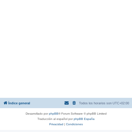
Índice general
Todos los horarios son
UTC+02:00
Desarrollado por
phpBB
® Forum Software © phpBB Limited
Traducción al español por
phpBB España
Privacidad
|
Condiciones