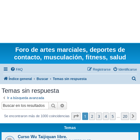
Foro de artes marciales, deportes de
contacto, musculación, fitness, salud
FAQ
Registrarse
Identificarse
B
Índice general
Buscar
Temas sin respuesta
u
Temas sin respuesta
s
Ir a búsqueda avanzada
c
Buscar
Búsqueda avanzada
a
Página
1
de
20
1
2
3
4
5
20
S
Se encontraron más de 1000 coincidencias
r
…
Temas
Curso Wu Taijiquan libre.