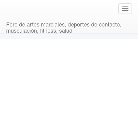
T
o
g
Foro de artes marciales, deportes de contacto,
g
musculación, fitness, salud
l
e
n
a
v
i
g
a
t
i
o
n