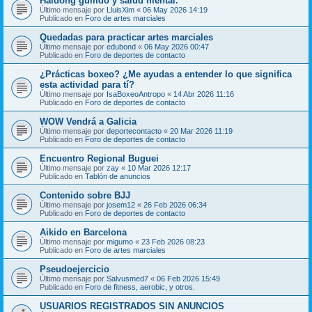
Haidong gumdo y salud mental.
Último mensaje por
LluisXim
«
06 May 2026 14:19
Publicado en
Foro de artes marciales
Quedadas para practicar artes marciales
Último mensaje por
edubond
«
06 May 2026 00:47
Publicado en
Foro de deportes de contacto
¿Prácticas boxeo? ¿Me ayudas a entender lo que significa
esta actividad para tí?
Último mensaje por
IsaBoxeoAntropo
«
14 Abr 2026 11:16
Publicado en
Foro de deportes de contacto
WOW Vendrá a Galicia
Último mensaje por
deportecontacto
«
20 Mar 2026 11:19
Publicado en
Foro de deportes de contacto
Encuentro Regional Buguei
Último mensaje por
zay
«
10 Mar 2026 12:17
Publicado en
Tablón de anuncios
Contenido sobre BJJ
Último mensaje por
josem12
«
26 Feb 2026 06:34
Publicado en
Foro de deportes de contacto
Aikido en Barcelona
Último mensaje por
migumo
«
23 Feb 2026 08:23
Publicado en
Foro de artes marciales
Pseudoejercicio
Último mensaje por
Salvusmed7
«
06 Feb 2026 15:49
Publicado en
Foro de fitness, aerobic, y otros.
USUARIOS REGISTRADOS SIN ANUNCIOS