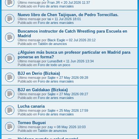
Último mensaje por
Fran JR
«
20 Jul 2026 11:37
Publicado en
Foro de artes marciales
Nuevo libro de Chen Taijiquan, de Pedro Torrecillas.
Último mensaje por
tai
«
11 Jul 2026 18:01
Publicado en
Foro de artes marciales
Buscamos instructor de Catch Wrestling para Escuela en
Madrid
Último mensaje por
Black Eagle
«
02 Jul 2026 20:12
Publicado en
Tablón de anuncios
¿Alguien más busca un profesor particular en Madrid para
ponerse en forma?
Último mensaje por
LunasBelt
«
11 Jun 2026 13:34
Publicado en
Foro de todo un poco
BJJ en Derio (Bizkaia)
Último mensaje por
Sajite
«
27 May 2026 09:28
Publicado en
Foro de artes marciales
BJJ en Galdakao (Bizkaia)
Último mensaje por
Sajite
«
27 May 2026 09:27
Publicado en
Foro de artes marciales
Lucha canaria
Último mensaje por
Sajite
«
25 May 2026 17:59
Publicado en
Foro de artes marciales
Torneo Buguei
Último mensaje por
zay
«
08 May 2026 10:03
Publicado en
Tablón de anuncios