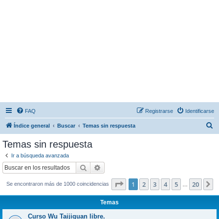
FAQ
Registrarse
Identificarse
B
Índice general
Buscar
Temas sin respuesta
u
Temas sin respuesta
s
Ir a búsqueda avanzada
c
Buscar
Búsqueda avanzada
a
Página
1
de
20
1
2
3
4
5
20
S
Se encontraron más de 1000 coincidencias
r
…
Temas
Curso Wu Taijiquan libre.