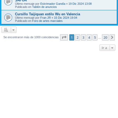
SAFOR
Último mensaje por
Eskrimador Gandía
«
19 Dic 2024 13:08
Publicado en
Tablón de anuncios
Cursillo Taijiquan estilo Wu en Valencia
Último mensaje por
Fran JR
«
15 Dic 2024 19:04
Publicado en
Foro de artes marciales
Página
1
de
20
1
2
3
4
5
20
S
Se encontraron más de 1000 coincidencias
…
Ir a