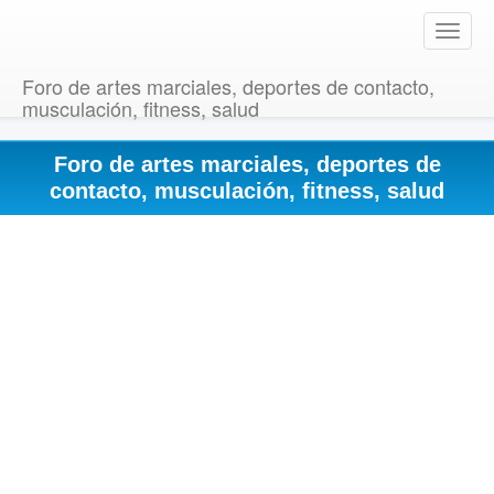
T
o
g
Foro de artes marciales, deportes de contacto,
g
musculación, fitness, salud
l
e
Foro de artes marciales, deportes de
n
a
contacto, musculación, fitness, salud
v
i
g
a
t
i
o
n