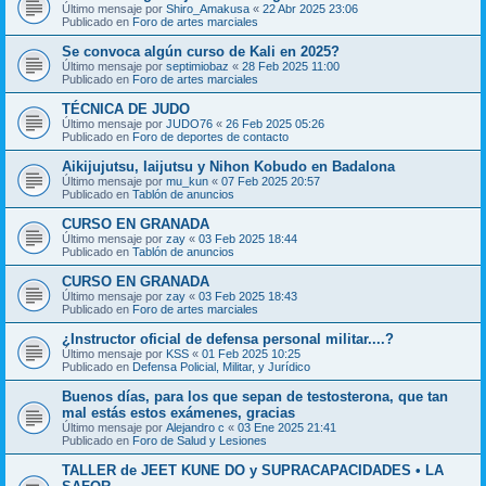
Último mensaje por
Shiro_Amakusa
«
22 Abr 2025 23:06
Publicado en
Foro de artes marciales
Se convoca algún curso de Kali en 2025?
Último mensaje por
septimiobaz
«
28 Feb 2025 11:00
Publicado en
Foro de artes marciales
TÉCNICA DE JUDO
Último mensaje por
JUDO76
«
26 Feb 2025 05:26
Publicado en
Foro de deportes de contacto
Aikijujutsu, Iaijutsu y Nihon Kobudo en Badalona
Último mensaje por
mu_kun
«
07 Feb 2025 20:57
Publicado en
Tablón de anuncios
CURSO EN GRANADA
Último mensaje por
zay
«
03 Feb 2025 18:44
Publicado en
Tablón de anuncios
CURSO EN GRANADA
Último mensaje por
zay
«
03 Feb 2025 18:43
Publicado en
Foro de artes marciales
¿Instructor oficial de defensa personal militar....?
Último mensaje por
KSS
«
01 Feb 2025 10:25
Publicado en
Defensa Policial, Militar, y Jurídico
Buenos días, para los que sepan de testosterona, que tan
mal estás estos exámenes, gracias
Último mensaje por
Alejandro c
«
03 Ene 2025 21:41
Publicado en
Foro de Salud y Lesiones
TALLER de JEET KUNE DO y SUPRACAPACIDADES • LA