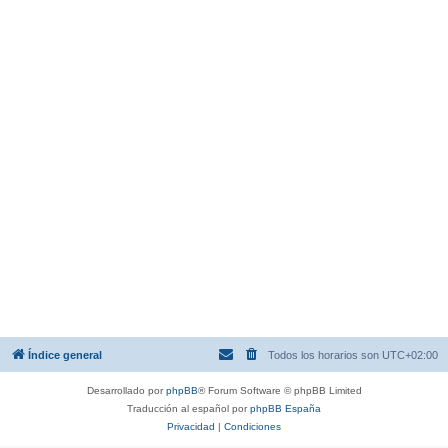
Índice general
Todos los horarios son
UTC+02:00
Desarrollado por
phpBB
® Forum Software © phpBB Limited
Traducción al español por
phpBB España
Privacidad
|
Condiciones