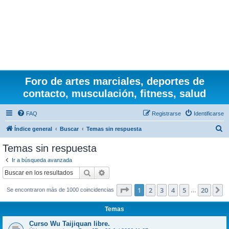
Foro de artes marciales, deportes de
contacto, musculación, fitness, salud
FAQ
Registrarse
Identificarse
B
Índice general
Buscar
Temas sin respuesta
u
Temas sin respuesta
s
Ir a búsqueda avanzada
c
Buscar
Búsqueda avanzada
a
Página
1
de
20
1
2
3
4
5
20
S
Se encontraron más de 1000 coincidencias
r
…
Temas
Curso Wu Taijiquan libre.