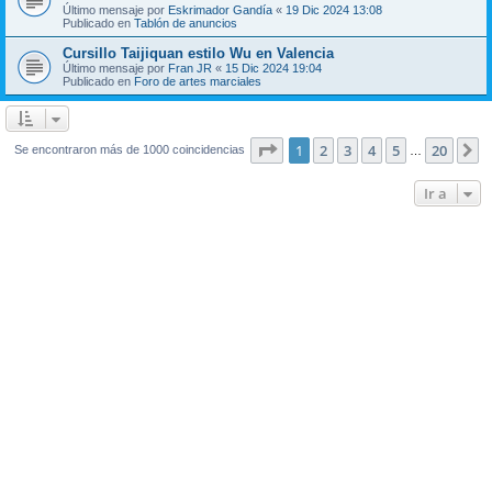
Último mensaje por
Eskrimador Gandía
«
19 Dic 2024 13:08
Publicado en
Tablón de anuncios
Cursillo Taijiquan estilo Wu en Valencia
Último mensaje por
Fran JR
«
15 Dic 2024 19:04
Publicado en
Foro de artes marciales
Página
1
de
20
1
2
3
4
5
20
S
Se encontraron más de 1000 coincidencias
…
Ir a