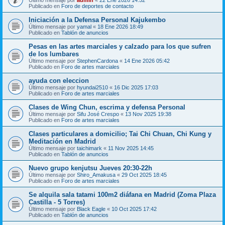
Publicado en
Foro de deportes de contacto
Iniciación a la Defensa Personal Kajukembo
Último mensaje por
yamal
«
18 Ene 2026 18:49
Publicado en
Tablón de anuncios
Pesas en las artes marciales y calzado para los que sufren
de los lumbares
Último mensaje por
StephenCardona
«
14 Ene 2026 05:42
Publicado en
Foro de artes marciales
ayuda con eleccion
Último mensaje por
hyundai2510
«
16 Dic 2025 17:03
Publicado en
Foro de artes marciales
Clases de Wing Chun, escrima y defensa Personal
Último mensaje por
Sifu José Crespo
«
13 Nov 2025 19:38
Publicado en
Foro de artes marciales
Clases particulares a domicilio; Tai Chi Chuan, Chi Kung y
Meditación en Madrid
Último mensaje por
taichimark
«
11 Nov 2025 14:45
Publicado en
Tablón de anuncios
Nuevo grupo kenjutsu Jueves 20:30-22h
Último mensaje por
Shiro_Amakusa
«
29 Oct 2025 18:45
Publicado en
Foro de artes marciales
Se alquila sala tatami 100m2 diáfana en Madrid (Zoma Plaza
Castilla - 5 Torres)
Último mensaje por
Black Eagle
«
10 Oct 2025 17:42
Publicado en
Tablón de anuncios