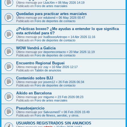
Último mensaje por
LluisXim
«
06 May 2026 14:19
Publicado en
Foro de artes marciales
Quedadas para practicar artes marciales
Último mensaje por
edubond
«
06 May 2026 00:47
Publicado en
Foro de deportes de contacto
¿Prácticas boxeo? ¿Me ayudas a entender lo que significa
esta actividad para tí?
Último mensaje por
IsaBoxeoAntropo
«
14 Abr 2026 11:16
Publicado en
Foro de deportes de contacto
WOW Vendrá a Galicia
Último mensaje por
deportecontacto
«
20 Mar 2026 11:19
Publicado en
Foro de deportes de contacto
Encuentro Regional Buguei
Último mensaje por
zay
«
10 Mar 2026 12:17
Publicado en
Tablón de anuncios
Contenido sobre BJJ
Último mensaje por
josem12
«
26 Feb 2026 06:34
Publicado en
Foro de deportes de contacto
Aikido en Barcelona
Último mensaje por
migumo
«
23 Feb 2026 08:23
Publicado en
Foro de artes marciales
Pseudoejercicio
Último mensaje por
Salvusmed7
«
06 Feb 2026 15:49
Publicado en
Foro de fitness, aerobic, y otros.
USUARIOS REGISTRADOS SIN ANUNCIOS
Último mensaje por
admin
«
22 Ene 2026 14:52