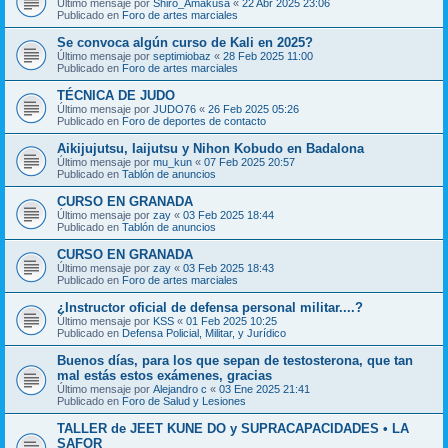
Último mensaje por
Shiro_Amakusa
«
22 Abr 2025 23:06
Publicado en
Foro de artes marciales
Se convoca algún curso de Kali en 2025?
Último mensaje por
septimiobaz
«
28 Feb 2025 11:00
Publicado en
Foro de artes marciales
TÉCNICA DE JUDO
Último mensaje por
JUDO76
«
26 Feb 2025 05:26
Publicado en
Foro de deportes de contacto
Aikijujutsu, Iaijutsu y Nihon Kobudo en Badalona
Último mensaje por
mu_kun
«
07 Feb 2025 20:57
Publicado en
Tablón de anuncios
CURSO EN GRANADA
Último mensaje por
zay
«
03 Feb 2025 18:44
Publicado en
Tablón de anuncios
CURSO EN GRANADA
Último mensaje por
zay
«
03 Feb 2025 18:43
Publicado en
Foro de artes marciales
¿Instructor oficial de defensa personal militar....?
Último mensaje por
KSS
«
01 Feb 2025 10:25
Publicado en
Defensa Policial, Militar, y Jurídico
Buenos días, para los que sepan de testosterona, que tan
mal estás estos exámenes, gracias
Último mensaje por
Alejandro c
«
03 Ene 2025 21:41
Publicado en
Foro de Salud y Lesiones
TALLER de JEET KUNE DO y SUPRACAPACIDADES • LA
SAFOR