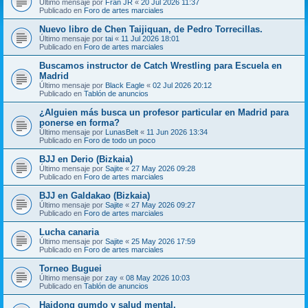
Último mensaje por
Fran JR
«
20 Jul 2026 11:37
Publicado en
Foro de artes marciales
Nuevo libro de Chen Taijiquan, de Pedro Torrecillas.
Último mensaje por
tai
«
11 Jul 2026 18:01
Publicado en
Foro de artes marciales
Buscamos instructor de Catch Wrestling para Escuela en
Madrid
Último mensaje por
Black Eagle
«
02 Jul 2026 20:12
Publicado en
Tablón de anuncios
¿Alguien más busca un profesor particular en Madrid para
ponerse en forma?
Último mensaje por
LunasBelt
«
11 Jun 2026 13:34
Publicado en
Foro de todo un poco
BJJ en Derio (Bizkaia)
Último mensaje por
Sajite
«
27 May 2026 09:28
Publicado en
Foro de artes marciales
BJJ en Galdakao (Bizkaia)
Último mensaje por
Sajite
«
27 May 2026 09:27
Publicado en
Foro de artes marciales
Lucha canaria
Último mensaje por
Sajite
«
25 May 2026 17:59
Publicado en
Foro de artes marciales
Torneo Buguei
Último mensaje por
zay
«
08 May 2026 10:03
Publicado en
Tablón de anuncios
Haidong gumdo y salud mental.