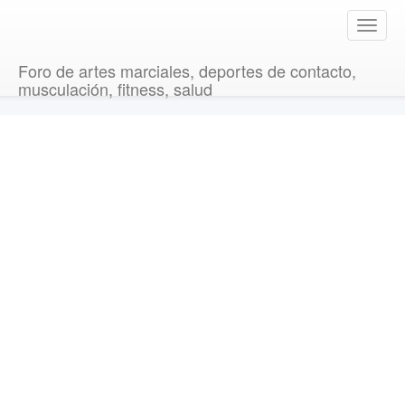
T
o
g
Foro de artes marciales, deportes de contacto,
g
musculación, fitness, salud
l
e
n
a
v
i
g
a
t
i
o
n