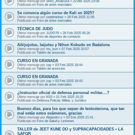
Último mensaje por
Shiro_Amakusa
«
22 Abr 2025 23:06
Publicado en
Foro de artes marciales
Se convoca algún curso de Kali en 2025?
Último mensaje por
septimiobaz
«
28 Feb 2025 11:00
Publicado en
Foro de artes marciales
TÉCNICA DE JUDO
Último mensaje por
JUDO76
«
26 Feb 2025 05:26
Publicado en
Foro de deportes de contacto
Aikijujutsu, Iaijutsu y Nihon Kobudo en Badalona
Último mensaje por
mu_kun
«
07 Feb 2025 20:57
Publicado en
Tablón de anuncios
CURSO EN GRANADA
Último mensaje por
zay
«
03 Feb 2025 18:44
Publicado en
Tablón de anuncios
CURSO EN GRANADA
Último mensaje por
zay
«
03 Feb 2025 18:43
Publicado en
Foro de artes marciales
¿Instructor oficial de defensa personal militar....?
Último mensaje por
KSS
«
01 Feb 2025 10:25
Publicado en
Defensa Policial, Militar, y Jurídico
Buenos días, para los que sepan de testosterona, que tan
mal estás estos exámenes, gracias
Último mensaje por
Alejandro c
«
03 Ene 2025 21:41
Publicado en
Foro de Salud y Lesiones
TALLER de JEET KUNE DO y SUPRACAPACIDADES • LA
SAFOR