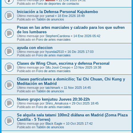
Publicado en
Foro de deportes de contacto
Iniciación a la Defensa Personal Kajukembo
Último mensaje por
yamal
«
18 Ene 2026 18:49
Publicado en
Tablón de anuncios
Pesas en las artes marciales y calzado para los que sufren
de los lumbares
Último mensaje por
StephenCardona
«
14 Ene 2026 05:42
Publicado en
Foro de artes marciales
ayuda con eleccion
Último mensaje por
hyundai2510
«
16 Dic 2025 17:03
Publicado en
Foro de artes marciales
Clases de Wing Chun, escrima y defensa Personal
Último mensaje por
Sifu José Crespo
«
13 Nov 2025 19:38
Publicado en
Foro de artes marciales
Clases particulares a domicilio; Tai Chi Chuan, Chi Kung y
Meditación en Madrid
Último mensaje por
taichimark
«
11 Nov 2025 14:45
Publicado en
Tablón de anuncios
Nuevo grupo kenjutsu Jueves 20:30-22h
Último mensaje por
Shiro_Amakusa
«
29 Oct 2025 18:45
Publicado en
Foro de artes marciales
Se alquila sala tatami 100m2 diáfana en Madrid (Zoma Plaza
Castilla - 5 Torres)
Último mensaje por
Black Eagle
«
10 Oct 2025 17:42
Publicado en
Tablón de anuncios