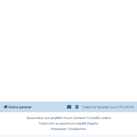
Índice general
Todos los horarios son
UTC+02:00
Desarrollado por
phpBB
® Forum Software © phpBB Limited
Traducción al español por
phpBB España
Privacidad
|
Condiciones