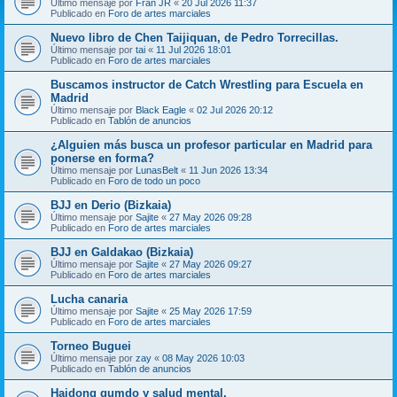
Último mensaje por
Fran JR
«
20 Jul 2026 11:37
Publicado en
Foro de artes marciales
Nuevo libro de Chen Taijiquan, de Pedro Torrecillas.
Último mensaje por
tai
«
11 Jul 2026 18:01
Publicado en
Foro de artes marciales
Buscamos instructor de Catch Wrestling para Escuela en
Madrid
Último mensaje por
Black Eagle
«
02 Jul 2026 20:12
Publicado en
Tablón de anuncios
¿Alguien más busca un profesor particular en Madrid para
ponerse en forma?
Último mensaje por
LunasBelt
«
11 Jun 2026 13:34
Publicado en
Foro de todo un poco
BJJ en Derio (Bizkaia)
Último mensaje por
Sajite
«
27 May 2026 09:28
Publicado en
Foro de artes marciales
BJJ en Galdakao (Bizkaia)
Último mensaje por
Sajite
«
27 May 2026 09:27
Publicado en
Foro de artes marciales
Lucha canaria
Último mensaje por
Sajite
«
25 May 2026 17:59
Publicado en
Foro de artes marciales
Torneo Buguei
Último mensaje por
zay
«
08 May 2026 10:03
Publicado en
Tablón de anuncios
Haidong gumdo y salud mental.