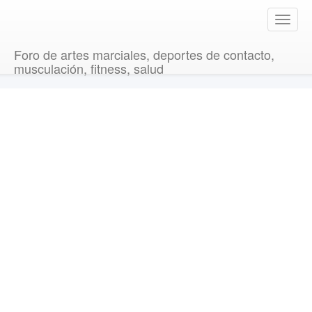
T
o
g
Foro de artes marciales, deportes de contacto,
g
musculación, fitness, salud
l
e
n
a
v
i
g
a
t
i
o
n