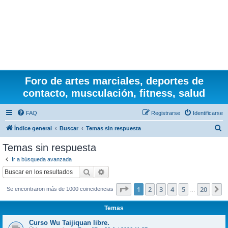
Foro de artes marciales, deportes de
contacto, musculación, fitness, salud
FAQ
Registrarse
Identificarse
B
Índice general
Buscar
Temas sin respuesta
u
Temas sin respuesta
s
Ir a búsqueda avanzada
c
Buscar
Búsqueda avanzada
a
Página
1
de
20
1
2
3
4
5
20
S
Se encontraron más de 1000 coincidencias
r
…
Temas
Curso Wu Taijiquan libre.