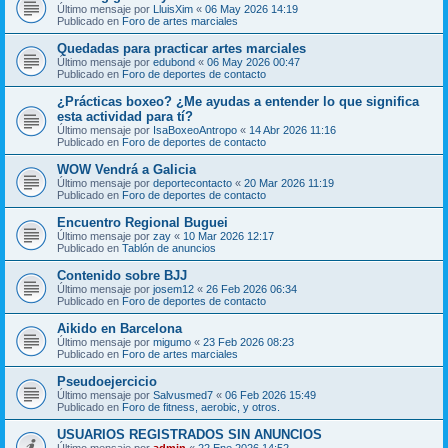
Último mensaje por
LluisXim
«
06 May 2026 14:19
Publicado en
Foro de artes marciales
Quedadas para practicar artes marciales
Último mensaje por
edubond
«
06 May 2026 00:47
Publicado en
Foro de deportes de contacto
¿Prácticas boxeo? ¿Me ayudas a entender lo que significa
esta actividad para tí?
Último mensaje por
IsaBoxeoAntropo
«
14 Abr 2026 11:16
Publicado en
Foro de deportes de contacto
WOW Vendrá a Galicia
Último mensaje por
deportecontacto
«
20 Mar 2026 11:19
Publicado en
Foro de deportes de contacto
Encuentro Regional Buguei
Último mensaje por
zay
«
10 Mar 2026 12:17
Publicado en
Tablón de anuncios
Contenido sobre BJJ
Último mensaje por
josem12
«
26 Feb 2026 06:34
Publicado en
Foro de deportes de contacto
Aikido en Barcelona
Último mensaje por
migumo
«
23 Feb 2026 08:23
Publicado en
Foro de artes marciales
Pseudoejercicio
Último mensaje por
Salvusmed7
«
06 Feb 2026 15:49
Publicado en
Foro de fitness, aerobic, y otros.
USUARIOS REGISTRADOS SIN ANUNCIOS
Último mensaje por
admin
«
22 Ene 2026 14:52