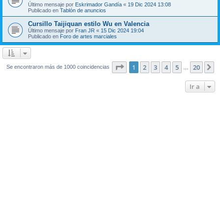
Último mensaje por
Eskrimador Gandía
«
19 Dic 2024 13:08
Publicado en
Tablón de anuncios
Cursillo Taijiquan estilo Wu en Valencia
Último mensaje por
Fran JR
«
15 Dic 2024 19:04
Publicado en
Foro de artes marciales
Página
1
de
20
1
2
3
4
5
20
S
Se encontraron más de 1000 coincidencias
…
Ir a