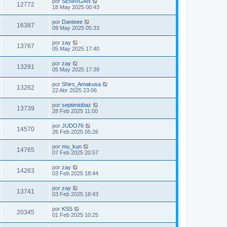
por
SENRIGAN
12772
18 May 2025 00:43
por
Danteee
16387
09 May 2025 05:33
por
zay
13767
05 May 2025 17:40
por
zay
13291
05 May 2025 17:39
por
Shiro_Amakusa
13262
22 Abr 2025 23:06
por
septimiobaz
13739
28 Feb 2025 11:00
por
JUDO76
14570
26 Feb 2025 05:26
por
mu_kun
14765
07 Feb 2025 20:57
por
zay
14263
03 Feb 2025 18:44
por
zay
13741
03 Feb 2025 18:43
por
KSS
20345
01 Feb 2025 10:25