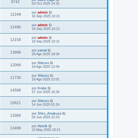
9742
03 Oct 2025 14:31
por
admin
12249
16 Sep 2025 10:21
por
admin
12490
16 Sep 2025 10:21
por
admin
12158
16 Sep 2025 10:21
por
yamal
13996
26 Ago 2025 18:34
por
Shizuru
12066
16 Ago 2025 12:04
por
Shizuru
11730
16 Ago 2025 12:01
por
Krabe
14598
27 Jun 2025 16:34
por
Shizuru
15621
14 Jun 2025 01:24
por
Shiro_Amakusa
13366
03 Jun 2025 22:33
por
Henrik
13499
23 May 2025 10:21