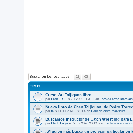
Buscar
Búsqueda avanzada
TEMAS
Curso Wu Taijiquan libre.
por
Fran JR
»
20 Jul 2026 11:37
» en
Foro de artes marciale
Nuevo libro de Chen Taijiquan, de Pedro Torreci
por
tai
»
11 Jul 2026 18:01
» en
Foro de artes marciales
Buscamos instructor de Catch Wrestling para 
por
Black Eagle
»
02 Jul 2026 20:12
» en
Tablón de anuncios
¿Alguien más busca un profesor particular en 