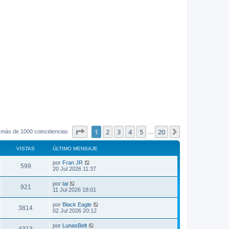
Página
1
de
20
1
2
3
4
5
20
Siguiente
 más de 1000 coincidencias
…
VISTAS
ÚLTIMO MENSAJE
por
Fran JR
599
20 Jul 2026 11:37
por
tai
921
11 Jul 2026 18:01
por
Black Eagle
3814
02 Jul 2026 20:12
por
LunasBelt