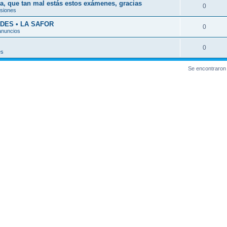
a, que tan mal estás estos exámenes, gracias
0
esiones
DES • LA SAFOR
0
anuncios
0
es
Se encontraron