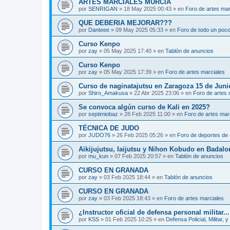
ARTES MARCIALES MURCIA
por
SENRIGAN
»
18 May 2025 00:43
» en
Foro de artes mar
QUE DEBERIA MEJORAR???
por
Danteee
»
09 May 2025 05:33
» en
Foro de todo un poc
Curso Kenpo
por
zay
»
05 May 2025 17:40
» en
Tablón de anuncios
Curso Kenpo
por
zay
»
05 May 2025 17:39
» en
Foro de artes marciales
Curso de naginatajutsu en Zaragoza 15 de Juni
por
Shiro_Amakusa
»
22 Abr 2025 23:06
» en
Foro de artes 
Se convoca algún curso de Kali en 2025?
por
septimiobaz
»
28 Feb 2025 11:00
» en
Foro de artes mar
TÉCNICA DE JUDO
por
JUDO76
»
26 Feb 2025 05:26
» en
Foro de deportes de 
Aikijujutsu, Iaijutsu y Nihon Kobudo en Badalo
por
mu_kun
»
07 Feb 2025 20:57
» en
Tablón de anuncios
CURSO EN GRANADA
por
zay
»
03 Feb 2025 18:44
» en
Tablón de anuncios
CURSO EN GRANADA
por
zay
»
03 Feb 2025 18:43
» en
Foro de artes marciales
¿Instructor oficial de defensa personal militar...
por
KSS
»
01 Feb 2025 10:25
» en
Defensa Policial, Militar, y