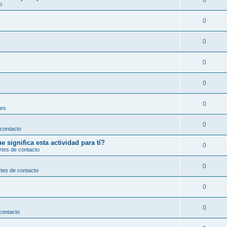
0
o
0
0
0
0
0
les
0
 contacto
significa esta actividad para tí?
0
rtes de contacto
0
tes de contacto
0
0
contacto