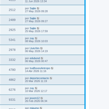
4313
11 Jun 2026 13:34
por
Sajite
2512
27 May 2026 09:28
por
Sajite
2489
27 May 2026 09:27
por
Sajite
2925
25 May 2026 17:59
por
zay
5341
08 May 2026 10:03
por
LluisXim
2978
06 May 2026 14:19
por
edubond
3332
06 May 2026 00:47
por
IsaBoxeoAntropo
4780
14 Abr 2026 11:16
por
deportecontacto
4862
20 Mar 2026 11:19
por
zay
6276
10 Mar 2026 12:17
por
josem12
9331
26 Feb 2026 06:34
por
migumo