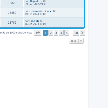
por
Alejandro c
14820
03 Ene 2025 21:41
por
Eskrimador Gandía
15859
19 Dic 2024 13:08
por
Fran JR
13766
15 Dic 2024 19:04
Página
1
de
20
1
2
3
4
5
20
Siguiente
 más de 1000 coincidencias
…
Ir a