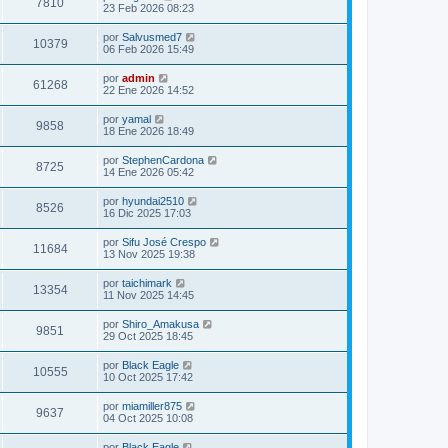
7810
23 Feb 2026 08:23
por
Salvusmed7
10379
06 Feb 2026 15:49
por
admin
61268
22 Ene 2026 14:52
por
yamal
9858
18 Ene 2026 18:49
por
StephenCardona
8725
14 Ene 2026 05:42
por
hyundai2510
8526
16 Dic 2025 17:03
por
Sifu José Crespo
11684
13 Nov 2025 19:38
por
taichimark
13354
11 Nov 2025 14:45
por
Shiro_Amakusa
9851
29 Oct 2025 18:45
por
Black Eagle
10555
10 Oct 2025 17:42
por
miamiller875
9637
04 Oct 2025 10:08
por
Black Eagle