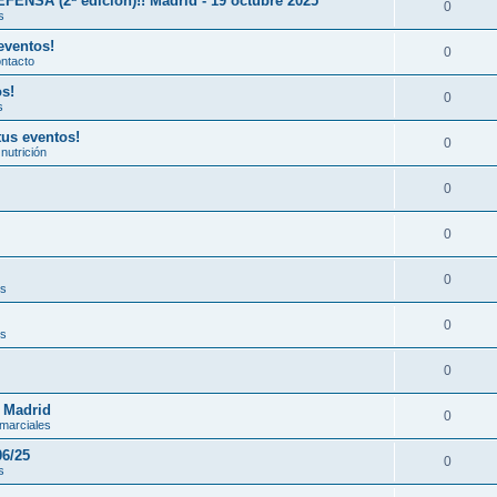
A (2ª edición)!! Madrid - 19 octubre 2025
0
s
eventos!
0
ontacto
os!
0
s
tus eventos!
0
nutrición
0
0
0
es
0
es
0
n Madrid
0
 marciales
06/25
0
s