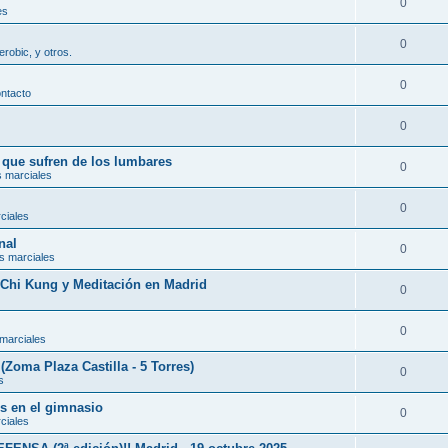
0
es
0
erobic, y otros.
0
ontacto
0
s que sufren de los lumbares
0
s marciales
0
ciales
nal
0
s marciales
, Chi Kung y Meditación en Madrid
0
0
 marciales
(Zoma Plaza Castilla - 5 Torres)
0
s
es en el gimnasio
0
ciales