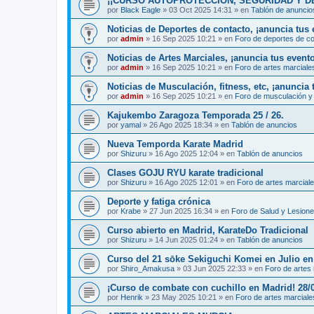
¡¡CURSO AUTOPROTECCIÓN, SEGURIDAD Y DEFENS
por
Black Eagle
»
03 Oct 2025 14:31
» en
Tablón de anuncio
Noticias de Deportes de contacto, ¡anuncia tus 
por
admin
»
16 Sep 2025 10:21
» en
Foro de deportes de c
Noticias de Artes Marciales, ¡anuncia tus event
por
admin
»
16 Sep 2025 10:21
» en
Foro de artes marciale
Noticias de Musculación, fitness, etc, ¡anuncia 
por
admin
»
16 Sep 2025 10:21
» en
Foro de musculación y 
Kajukembo Zaragoza Temporada 25 / 26.
por
yamal
»
26 Ago 2025 18:34
» en
Tablón de anuncios
Nueva Temporda Karate Madrid
por
Shizuru
»
16 Ago 2025 12:04
» en
Tablón de anuncios
Clases GOJU RYU karate tradicional
por
Shizuru
»
16 Ago 2025 12:01
» en
Foro de artes marcial
Deporte y fatiga crónica
por
Krabe
»
27 Jun 2025 16:34
» en
Foro de Salud y Lesion
Curso abierto en Madrid, KarateDo Tradicional
por
Shizuru
»
14 Jun 2025 01:24
» en
Tablón de anuncios
Curso del 21 sōke Sekiguchi Komei en Julio e
por
Shiro_Amakusa
»
03 Jun 2025 22:33
» en
Foro de artes
¡Curso de combate con cuchillo en Madrid! 28/
por
Henrik
»
23 May 2025 10:21
» en
Foro de artes marciale