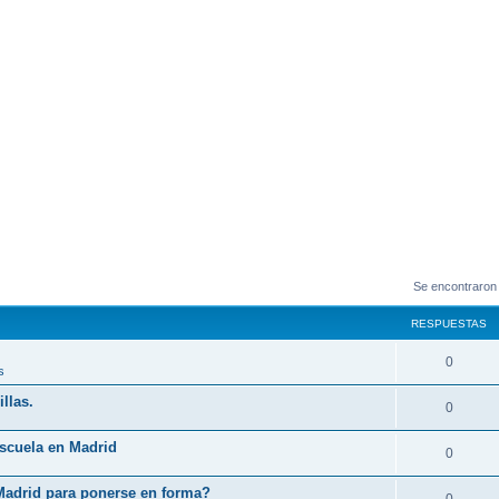
Se encontraron
RESPUESTAS
0
s
llas.
0
Escuela en Madrid
0
Madrid para ponerse en forma?