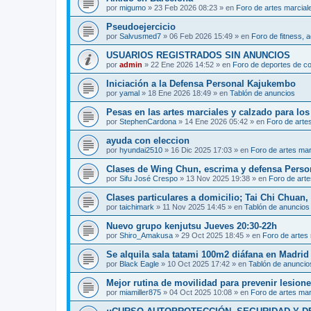
por
migumo
»
23 Feb 2026 08:23
» en
Foro de artes marcial
Pseudoejercicio
por
Salvusmed7
»
06 Feb 2026 15:49
» en
Foro de fitness, a
USUARIOS REGISTRADOS SIN ANUNCIOS
por
admin
»
22 Ene 2026 14:52
» en
Foro de deportes de c
Iniciación a la Defensa Personal Kajukembo
por
yamal
»
18 Ene 2026 18:49
» en
Tablón de anuncios
Pesas en las artes marciales y calzado para lo
por
StephenCardona
»
14 Ene 2026 05:42
» en
Foro de arte
ayuda con eleccion
por
hyundai2510
»
16 Dic 2025 17:03
» en
Foro de artes mar
Clases de Wing Chun, escrima y defensa Perso
por
Sifu José Crespo
»
13 Nov 2025 19:38
» en
Foro de arte
Clases particulares a domicilio; Tai Chi Chuan
por
taichimark
»
11 Nov 2025 14:45
» en
Tablón de anuncios
Nuevo grupo kenjutsu Jueves 20:30-22h
por
Shiro_Amakusa
»
29 Oct 2025 18:45
» en
Foro de artes
Se alquila sala tatami 100m2 diáfana en Madrid 
por
Black Eagle
»
10 Oct 2025 17:42
» en
Tablón de anuncio
Mejor rutina de movilidad para prevenir lesion
por
miamiller875
»
04 Oct 2025 10:08
» en
Foro de artes mar