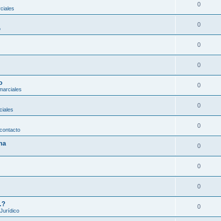
0
ciales
0
o
0
0
o
0
marciales
0
ciales
0
contacto
na
0
0
0
.?
0
 Jurídico