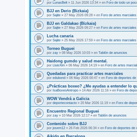
por
LunasBelt
»
11 Jun 2026 13:34
» en
Foro de todo un poc
BJJ en Derio (Bizkaia)
por
Sajite
»
27 May 2026 09:28
» en
Foro de artes marciales
BJJ en Galdakao (Bizkaia)
por
Sajite
»
27 May 2026 09:27
» en
Foro de artes marciales
Lucha canaria
por
Sajite
»
25 May 2026 17:59
» en
Foro de artes marciales
Torneo Buguei
por
zay
»
08 May 2026 10:03
» en
Tablón de anuncios
Haidong gumdo y salud mental.
por
LluisXim
»
06 May 2026 14:19
» en
Foro de artes marcia
Quedadas para practicar artes marciales
por
edubond
»
06 May 2026 00:47
» en
Foro de deportes de
¿Prácticas boxeo? ¿Me ayudas a entender lo que 
por
IsaBoxeoAntropo
»
14 Abr 2026 11:16
» en
Foro de depo
WOW Vendrá a Galicia
por
deportecontacto
»
20 Mar 2026 11:19
» en
Foro de depor
Encuentro Regional Buguei
por
zay
»
10 Mar 2026 12:17
» en
Tablón de anuncios
Contenido sobre BJJ
por
josem12
»
26 Feb 2026 06:34
» en
Foro de deportes de 
Aikido en Barcelona