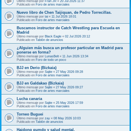
Último mensaje por
Fran JR
«
20 Jul 2026 11:37
Publicado en
Foro de artes marciales
Nuevo libro de Chen Taijiquan, de Pedro Torrecillas.
Último mensaje por
tai
«
11 Jul 2026 18:01
Publicado en
Foro de artes marciales
Buscamos instructor de Catch Wrestling para Escuela en
Madrid
Último mensaje por
Black Eagle
«
02 Jul 2026 20:12
Publicado en
Tablón de anuncios
¿Alguien más busca un profesor particular en Madrid para
ponerse en forma?
Último mensaje por
LunasBelt
«
11 Jun 2026 13:34
Publicado en
Foro de todo un poco
BJJ en Derio (Bizkaia)
Último mensaje por
Sajite
«
27 May 2026 09:28
Publicado en
Foro de artes marciales
BJJ en Galdakao (Bizkaia)
Último mensaje por
Sajite
«
27 May 2026 09:27
Publicado en
Foro de artes marciales
Lucha canaria
Último mensaje por
Sajite
«
25 May 2026 17:59
Publicado en
Foro de artes marciales
Torneo Buguei
Último mensaje por
zay
«
08 May 2026 10:03
Publicado en
Tablón de anuncios
Haidong gumdo y salud mental.