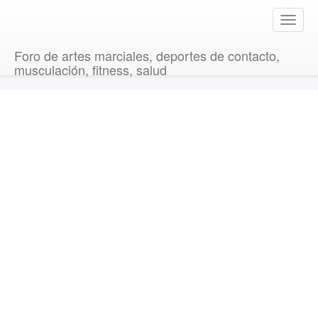
T
o
g
Foro de artes marciales, deportes de contacto,
g
musculación, fitness, salud
l
e
n
a
v
i
g
a
t
i
o
n