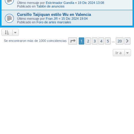
Último mensaje por
Eskrimador Gandía
«
19 Dic 2024 13:08
Publicado en
Tablón de anuncios
Cursillo Taijiquan estilo Wu en Valencia
Último mensaje por
Fran JR
«
15 Dic 2024 19:04
Publicado en
Foro de artes marciales
Página
1
de
20
1
2
3
4
5
20
S
Se encontraron más de 1000 coincidencias
…
Ir a