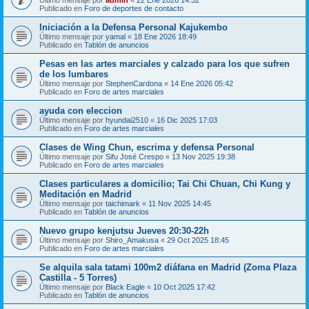
Publicado en
Foro de deportes de contacto
Iniciación a la Defensa Personal Kajukembo
Último mensaje por
yamal
«
18 Ene 2026 18:49
Publicado en
Tablón de anuncios
Pesas en las artes marciales y calzado para los que sufren
de los lumbares
Último mensaje por
StephenCardona
«
14 Ene 2026 05:42
Publicado en
Foro de artes marciales
ayuda con eleccion
Último mensaje por
hyundai2510
«
16 Dic 2025 17:03
Publicado en
Foro de artes marciales
Clases de Wing Chun, escrima y defensa Personal
Último mensaje por
Sifu José Crespo
«
13 Nov 2025 19:38
Publicado en
Foro de artes marciales
Clases particulares a domicilio; Tai Chi Chuan, Chi Kung y
Meditación en Madrid
Último mensaje por
taichimark
«
11 Nov 2025 14:45
Publicado en
Tablón de anuncios
Nuevo grupo kenjutsu Jueves 20:30-22h
Último mensaje por
Shiro_Amakusa
«
29 Oct 2025 18:45
Publicado en
Foro de artes marciales
Se alquila sala tatami 100m2 diáfana en Madrid (Zoma Plaza
Castilla - 5 Torres)
Último mensaje por
Black Eagle
«
10 Oct 2025 17:42
Publicado en
Tablón de anuncios