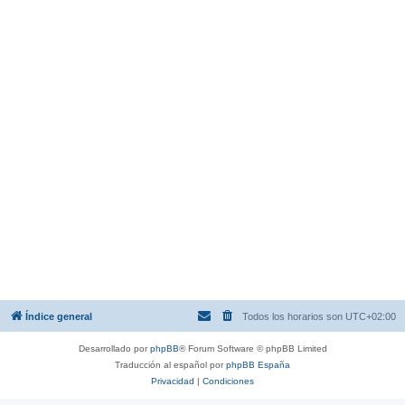
Índice general
Todos los horarios son
UTC+02:00
Desarrollado por
phpBB
® Forum Software © phpBB Limited
Traducción al español por
phpBB España
Privacidad
|
Condiciones