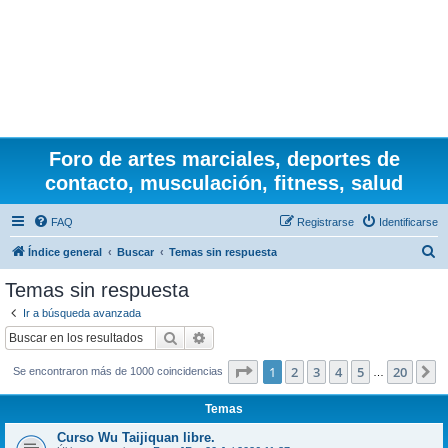
Foro de artes marciales, deportes de
contacto, musculación, fitness, salud
FAQ
Registrarse
Identificarse
B
Índice general
Buscar
Temas sin respuesta
u
Temas sin respuesta
s
Ir a búsqueda avanzada
c
Buscar
Búsqueda avanzada
a
Página
1
de
20
1
2
3
4
5
20
S
Se encontraron más de 1000 coincidencias
r
…
Temas
Curso Wu Taijiquan libre.