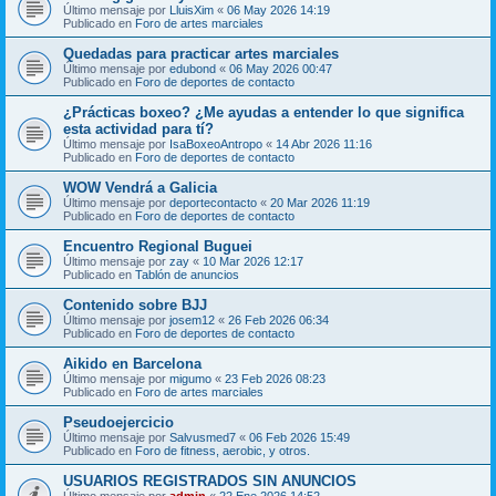
Último mensaje por
LluisXim
«
06 May 2026 14:19
Publicado en
Foro de artes marciales
Quedadas para practicar artes marciales
Último mensaje por
edubond
«
06 May 2026 00:47
Publicado en
Foro de deportes de contacto
¿Prácticas boxeo? ¿Me ayudas a entender lo que significa
esta actividad para tí?
Último mensaje por
IsaBoxeoAntropo
«
14 Abr 2026 11:16
Publicado en
Foro de deportes de contacto
WOW Vendrá a Galicia
Último mensaje por
deportecontacto
«
20 Mar 2026 11:19
Publicado en
Foro de deportes de contacto
Encuentro Regional Buguei
Último mensaje por
zay
«
10 Mar 2026 12:17
Publicado en
Tablón de anuncios
Contenido sobre BJJ
Último mensaje por
josem12
«
26 Feb 2026 06:34
Publicado en
Foro de deportes de contacto
Aikido en Barcelona
Último mensaje por
migumo
«
23 Feb 2026 08:23
Publicado en
Foro de artes marciales
Pseudoejercicio
Último mensaje por
Salvusmed7
«
06 Feb 2026 15:49
Publicado en
Foro de fitness, aerobic, y otros.
USUARIOS REGISTRADOS SIN ANUNCIOS
Último mensaje por
admin
«
22 Ene 2026 14:52