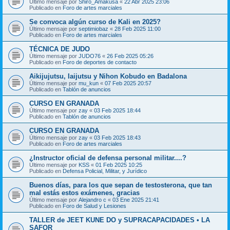
Último mensaje por
Shiro_Amakusa
«
22 Abr 2025 23:06
Publicado en
Foro de artes marciales
Se convoca algún curso de Kali en 2025?
Último mensaje por
septimiobaz
«
28 Feb 2025 11:00
Publicado en
Foro de artes marciales
TÉCNICA DE JUDO
Último mensaje por
JUDO76
«
26 Feb 2025 05:26
Publicado en
Foro de deportes de contacto
Aikijujutsu, Iaijutsu y Nihon Kobudo en Badalona
Último mensaje por
mu_kun
«
07 Feb 2025 20:57
Publicado en
Tablón de anuncios
CURSO EN GRANADA
Último mensaje por
zay
«
03 Feb 2025 18:44
Publicado en
Tablón de anuncios
CURSO EN GRANADA
Último mensaje por
zay
«
03 Feb 2025 18:43
Publicado en
Foro de artes marciales
¿Instructor oficial de defensa personal militar....?
Último mensaje por
KSS
«
01 Feb 2025 10:25
Publicado en
Defensa Policial, Militar, y Jurídico
Buenos días, para los que sepan de testosterona, que tan
mal estás estos exámenes, gracias
Último mensaje por
Alejandro c
«
03 Ene 2025 21:41
Publicado en
Foro de Salud y Lesiones
TALLER de JEET KUNE DO y SUPRACAPACIDADES • LA
SAFOR