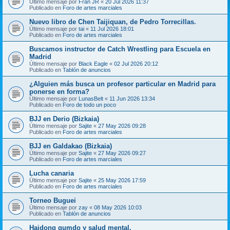
Último mensaje por
Fran JR
«
20 Jul 2026 11:37
Publicado en
Foro de artes marciales
Nuevo libro de Chen Taijiquan, de Pedro Torrecillas.
Último mensaje por
tai
«
11 Jul 2026 18:01
Publicado en
Foro de artes marciales
Buscamos instructor de Catch Wrestling para Escuela en
Madrid
Último mensaje por
Black Eagle
«
02 Jul 2026 20:12
Publicado en
Tablón de anuncios
¿Alguien más busca un profesor particular en Madrid para
ponerse en forma?
Último mensaje por
LunasBelt
«
11 Jun 2026 13:34
Publicado en
Foro de todo un poco
BJJ en Derio (Bizkaia)
Último mensaje por
Sajite
«
27 May 2026 09:28
Publicado en
Foro de artes marciales
BJJ en Galdakao (Bizkaia)
Último mensaje por
Sajite
«
27 May 2026 09:27
Publicado en
Foro de artes marciales
Lucha canaria
Último mensaje por
Sajite
«
25 May 2026 17:59
Publicado en
Foro de artes marciales
Torneo Buguei
Último mensaje por
zay
«
08 May 2026 10:03
Publicado en
Tablón de anuncios
Haidong gumdo y salud mental.