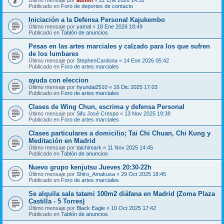
Publicado en
Foro de deportes de contacto
Iniciación a la Defensa Personal Kajukembo
Último mensaje por
yamal
«
18 Ene 2026 18:49
Publicado en
Tablón de anuncios
Pesas en las artes marciales y calzado para los que sufren
de los lumbares
Último mensaje por
StephenCardona
«
14 Ene 2026 05:42
Publicado en
Foro de artes marciales
ayuda con eleccion
Último mensaje por
hyundai2510
«
16 Dic 2025 17:03
Publicado en
Foro de artes marciales
Clases de Wing Chun, escrima y defensa Personal
Último mensaje por
Sifu José Crespo
«
13 Nov 2025 19:38
Publicado en
Foro de artes marciales
Clases particulares a domicilio; Tai Chi Chuan, Chi Kung y
Meditación en Madrid
Último mensaje por
taichimark
«
11 Nov 2025 14:45
Publicado en
Tablón de anuncios
Nuevo grupo kenjutsu Jueves 20:30-22h
Último mensaje por
Shiro_Amakusa
«
29 Oct 2025 18:45
Publicado en
Foro de artes marciales
Se alquila sala tatami 100m2 diáfana en Madrid (Zoma Plaza
Castilla - 5 Torres)
Último mensaje por
Black Eagle
«
10 Oct 2025 17:42
Publicado en
Tablón de anuncios