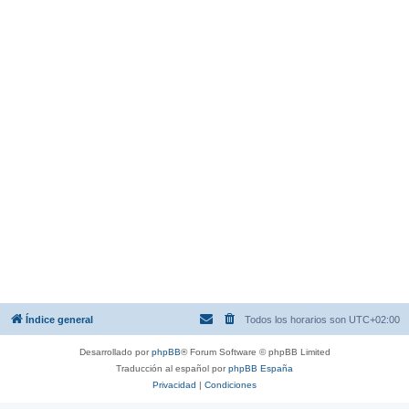
Índice general
Todos los horarios son
UTC+02:00
Desarrollado por
phpBB
® Forum Software © phpBB Limited
Traducción al español por
phpBB España
Privacidad
|
Condiciones