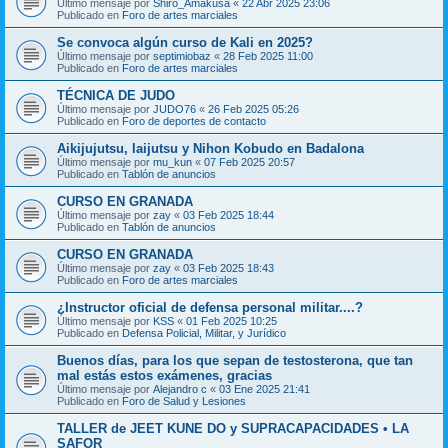
Último mensaje por
Shiro_Amakusa
«
22 Abr 2025 23:06
Publicado en
Foro de artes marciales
Se convoca algún curso de Kali en 2025?
Último mensaje por
septimiobaz
«
28 Feb 2025 11:00
Publicado en
Foro de artes marciales
TÉCNICA DE JUDO
Último mensaje por
JUDO76
«
26 Feb 2025 05:26
Publicado en
Foro de deportes de contacto
Aikijujutsu, Iaijutsu y Nihon Kobudo en Badalona
Último mensaje por
mu_kun
«
07 Feb 2025 20:57
Publicado en
Tablón de anuncios
CURSO EN GRANADA
Último mensaje por
zay
«
03 Feb 2025 18:44
Publicado en
Tablón de anuncios
CURSO EN GRANADA
Último mensaje por
zay
«
03 Feb 2025 18:43
Publicado en
Foro de artes marciales
¿Instructor oficial de defensa personal militar....?
Último mensaje por
KSS
«
01 Feb 2025 10:25
Publicado en
Defensa Policial, Militar, y Jurídico
Buenos días, para los que sepan de testosterona, que tan
mal estás estos exámenes, gracias
Último mensaje por
Alejandro c
«
03 Ene 2025 21:41
Publicado en
Foro de Salud y Lesiones
TALLER de JEET KUNE DO y SUPRACAPACIDADES • LA
SAFOR