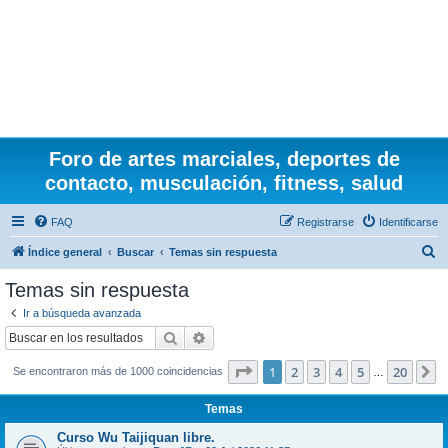
Foro de artes marciales, deportes de
contacto, musculación, fitness, salud
FAQ
Registrarse
Identificarse
B
Índice general
Buscar
Temas sin respuesta
u
Temas sin respuesta
s
Ir a búsqueda avanzada
c
Buscar
Búsqueda avanzada
a
Página
1
de
20
1
2
3
4
5
20
S
Se encontraron más de 1000 coincidencias
r
…
Temas
Curso Wu Taijiquan libre.