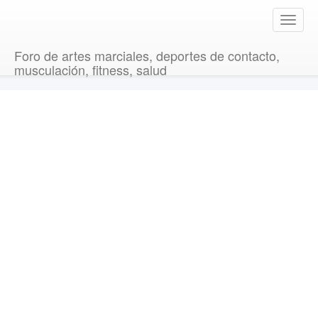
T
o
g
Foro de artes marciales, deportes de contacto,
g
musculación, fitness, salud
l
e
n
a
v
i
g
a
t
i
o
n