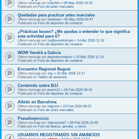
Último mensaje por
LluisXim
«
06 May 2026 14:19
Publicado en
Foro de artes marciales
Quedadas para practicar artes marciales
Último mensaje por
edubond
«
06 May 2026 00:47
Publicado en
Foro de deportes de contacto
¿Prácticas boxeo? ¿Me ayudas a entender lo que significa
esta actividad para tí?
Último mensaje por
IsaBoxeoAntropo
«
14 Abr 2026 11:16
Publicado en
Foro de deportes de contacto
WOW Vendrá a Galicia
Último mensaje por
deportecontacto
«
20 Mar 2026 11:19
Publicado en
Foro de deportes de contacto
Encuentro Regional Buguei
Último mensaje por
zay
«
10 Mar 2026 12:17
Publicado en
Tablón de anuncios
Contenido sobre BJJ
Último mensaje por
josem12
«
26 Feb 2026 06:34
Publicado en
Foro de deportes de contacto
Aikido en Barcelona
Último mensaje por
migumo
«
23 Feb 2026 08:23
Publicado en
Foro de artes marciales
Pseudoejercicio
Último mensaje por
Salvusmed7
«
06 Feb 2026 15:49
Publicado en
Foro de fitness, aerobic, y otros.
USUARIOS REGISTRADOS SIN ANUNCIOS
Último mensaje por
admin
«
22 Ene 2026 14:52