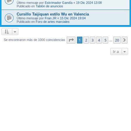
Último mensaje por
Eskrimador Gandía
«
19 Dic 2024 13:08
Publicado en
Tablón de anuncios
Cursillo Taijiquan estilo Wu en Valencia
Último mensaje por
Fran JR
«
15 Dic 2024 19:04
Publicado en
Foro de artes marciales
Página
1
de
20
1
2
3
4
5
20
S
Se encontraron más de 1000 coincidencias
…
Ir a