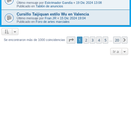
Último mensaje por
Eskrimador Gandía
«
19 Dic 2024 13:08
Publicado en
Tablón de anuncios
Cursillo Taijiquan estilo Wu en Valencia
Último mensaje por
Fran JR
«
15 Dic 2024 19:04
Publicado en
Foro de artes marciales
Página
1
de
20
1
2
3
4
5
20
S
Se encontraron más de 1000 coincidencias
…
Ir a