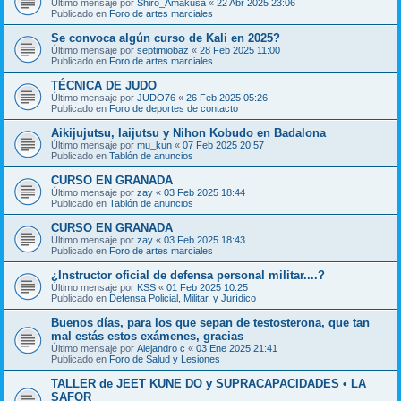
Último mensaje por
Shiro_Amakusa
«
22 Abr 2025 23:06
Publicado en
Foro de artes marciales
Se convoca algún curso de Kali en 2025?
Último mensaje por
septimiobaz
«
28 Feb 2025 11:00
Publicado en
Foro de artes marciales
TÉCNICA DE JUDO
Último mensaje por
JUDO76
«
26 Feb 2025 05:26
Publicado en
Foro de deportes de contacto
Aikijujutsu, Iaijutsu y Nihon Kobudo en Badalona
Último mensaje por
mu_kun
«
07 Feb 2025 20:57
Publicado en
Tablón de anuncios
CURSO EN GRANADA
Último mensaje por
zay
«
03 Feb 2025 18:44
Publicado en
Tablón de anuncios
CURSO EN GRANADA
Último mensaje por
zay
«
03 Feb 2025 18:43
Publicado en
Foro de artes marciales
¿Instructor oficial de defensa personal militar....?
Último mensaje por
KSS
«
01 Feb 2025 10:25
Publicado en
Defensa Policial, Militar, y Jurídico
Buenos días, para los que sepan de testosterona, que tan
mal estás estos exámenes, gracias
Último mensaje por
Alejandro c
«
03 Ene 2025 21:41
Publicado en
Foro de Salud y Lesiones
TALLER de JEET KUNE DO y SUPRACAPACIDADES • LA
SAFOR