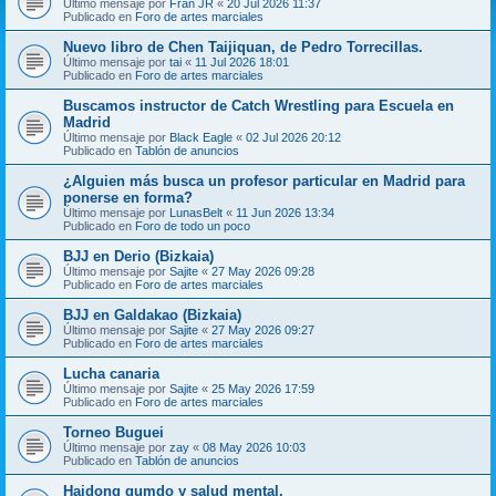
Último mensaje por
Fran JR
«
20 Jul 2026 11:37
Publicado en
Foro de artes marciales
Nuevo libro de Chen Taijiquan, de Pedro Torrecillas.
Último mensaje por
tai
«
11 Jul 2026 18:01
Publicado en
Foro de artes marciales
Buscamos instructor de Catch Wrestling para Escuela en
Madrid
Último mensaje por
Black Eagle
«
02 Jul 2026 20:12
Publicado en
Tablón de anuncios
¿Alguien más busca un profesor particular en Madrid para
ponerse en forma?
Último mensaje por
LunasBelt
«
11 Jun 2026 13:34
Publicado en
Foro de todo un poco
BJJ en Derio (Bizkaia)
Último mensaje por
Sajite
«
27 May 2026 09:28
Publicado en
Foro de artes marciales
BJJ en Galdakao (Bizkaia)
Último mensaje por
Sajite
«
27 May 2026 09:27
Publicado en
Foro de artes marciales
Lucha canaria
Último mensaje por
Sajite
«
25 May 2026 17:59
Publicado en
Foro de artes marciales
Torneo Buguei
Último mensaje por
zay
«
08 May 2026 10:03
Publicado en
Tablón de anuncios
Haidong gumdo y salud mental.