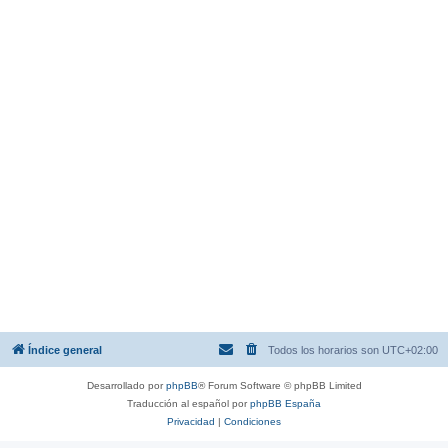
Índice general
Todos los horarios son
UTC+02:00
Desarrollado por
phpBB
® Forum Software © phpBB Limited
Traducción al español por
phpBB España
Privacidad
|
Condiciones