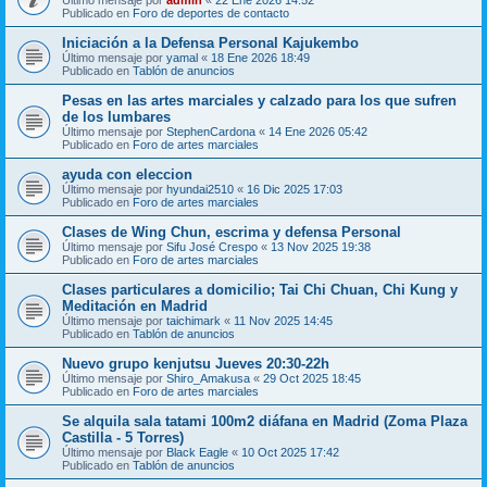
Publicado en
Foro de deportes de contacto
Iniciación a la Defensa Personal Kajukembo
Último mensaje por
yamal
«
18 Ene 2026 18:49
Publicado en
Tablón de anuncios
Pesas en las artes marciales y calzado para los que sufren
de los lumbares
Último mensaje por
StephenCardona
«
14 Ene 2026 05:42
Publicado en
Foro de artes marciales
ayuda con eleccion
Último mensaje por
hyundai2510
«
16 Dic 2025 17:03
Publicado en
Foro de artes marciales
Clases de Wing Chun, escrima y defensa Personal
Último mensaje por
Sifu José Crespo
«
13 Nov 2025 19:38
Publicado en
Foro de artes marciales
Clases particulares a domicilio; Tai Chi Chuan, Chi Kung y
Meditación en Madrid
Último mensaje por
taichimark
«
11 Nov 2025 14:45
Publicado en
Tablón de anuncios
Nuevo grupo kenjutsu Jueves 20:30-22h
Último mensaje por
Shiro_Amakusa
«
29 Oct 2025 18:45
Publicado en
Foro de artes marciales
Se alquila sala tatami 100m2 diáfana en Madrid (Zoma Plaza
Castilla - 5 Torres)
Último mensaje por
Black Eagle
«
10 Oct 2025 17:42
Publicado en
Tablón de anuncios