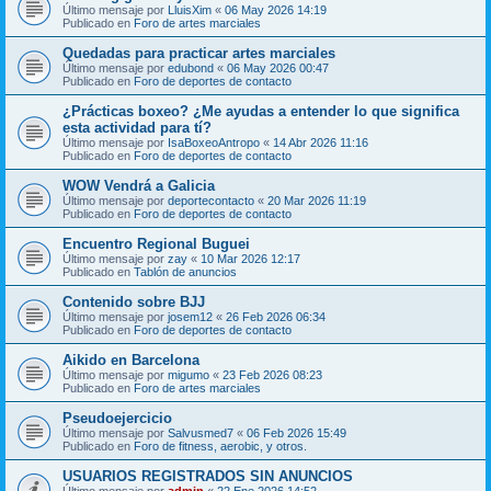
Último mensaje por
LluisXim
«
06 May 2026 14:19
Publicado en
Foro de artes marciales
Quedadas para practicar artes marciales
Último mensaje por
edubond
«
06 May 2026 00:47
Publicado en
Foro de deportes de contacto
¿Prácticas boxeo? ¿Me ayudas a entender lo que significa
esta actividad para tí?
Último mensaje por
IsaBoxeoAntropo
«
14 Abr 2026 11:16
Publicado en
Foro de deportes de contacto
WOW Vendrá a Galicia
Último mensaje por
deportecontacto
«
20 Mar 2026 11:19
Publicado en
Foro de deportes de contacto
Encuentro Regional Buguei
Último mensaje por
zay
«
10 Mar 2026 12:17
Publicado en
Tablón de anuncios
Contenido sobre BJJ
Último mensaje por
josem12
«
26 Feb 2026 06:34
Publicado en
Foro de deportes de contacto
Aikido en Barcelona
Último mensaje por
migumo
«
23 Feb 2026 08:23
Publicado en
Foro de artes marciales
Pseudoejercicio
Último mensaje por
Salvusmed7
«
06 Feb 2026 15:49
Publicado en
Foro de fitness, aerobic, y otros.
USUARIOS REGISTRADOS SIN ANUNCIOS
Último mensaje por
admin
«
22 Ene 2026 14:52