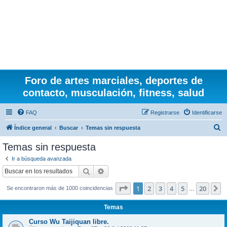
Foro de artes marciales, deportes de
contacto, musculación, fitness, salud
FAQ
Registrarse
Identificarse
B
Índice general
Buscar
Temas sin respuesta
u
Temas sin respuesta
s
Ir a búsqueda avanzada
c
Buscar
Búsqueda avanzada
a
Página
1
de
20
1
2
3
4
5
20
S
Se encontraron más de 1000 coincidencias
r
…
Temas
Curso Wu Taijiquan libre.