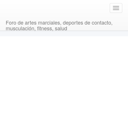
T
o
g
Foro de artes marciales, deportes de contacto,
g
musculación, fitness, salud
l
e
n
a
v
i
g
a
t
i
o
n